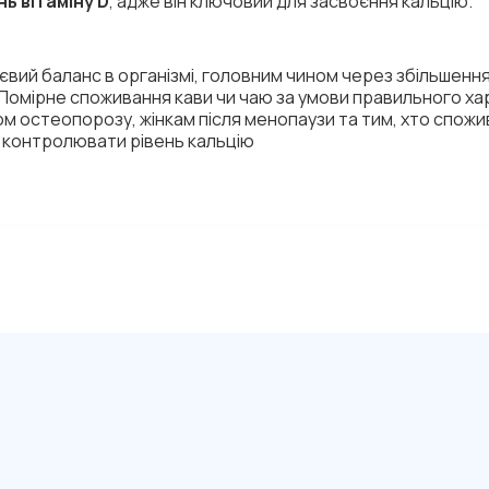
ь вітаміну D
, адже він ключовий для засвоєння кальцію.
ієвий баланс в організмі, головним чином через збільшенн
Помірне споживання кави чи чаю за умови правильного хар
м остеопорозу, жінкам після менопаузи та тим, хто спожив
і контролювати рівень кальцію