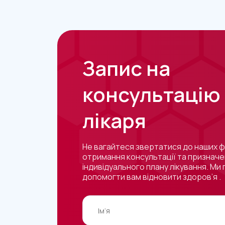
Запис на
консультацію
лікаря
Не вагайтеся звертатися до наших ф
отримання консультації та признач
індивідуального плану лікування. Ми 
допомогти вам відновити здоров’я .