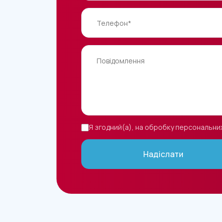
Я згодний(а), на обробку персональни
Надіслати