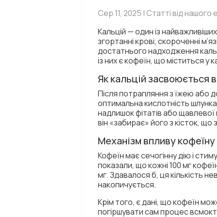
Сер 11, 2025 | Статті від нашого
Кальцій — один із найважливіших 
згортанні крові, скороченні м’я
достатнього надходження кальці
із них є кофеїн, що міститься у 
Як кальцій засвоюється в
Після потрапляння з їжею або 
оптимальна кислотність шлунка,
надлишок фітатів або щавлевої 
він «забирає» його з кісток, щ
Механізм впливу кофеїну
Кофеїн має сечогінну дію і сти
показали, що кожні 100 мг кофе
мг. Здавалося б, ця кількість н
накопичується.
Крім того, є дані, що кофеїн м
погіршувати сам процес всмокт