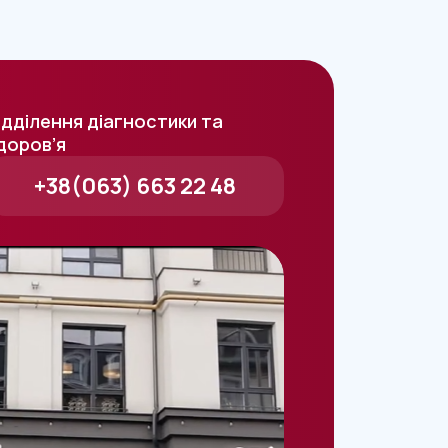
ідділення діагностики та
доров’я
+38(063) 663 22 48