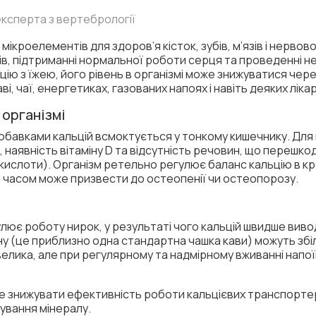
 експерта з вертебрології
мікроелементів для здоров’я кісток, зубів, м’язів і нервов
зів, підтриманні нормальної роботи серця та проведенні не
ю з їжею, його рівень в організмі може знижуватися чере
каві, чаї, енергетиках, газованих напоях і навіть деяких лі
 організмі
добавками кальцій всмоктується у тонкому кишечнику. Для
 наявність вітаміну D та відсутність речовин, що переш
кислоти). Організм ретельно регулює баланс кальцію в кр
о з часом може призвести до остеопенії чи остеопорозу.
мулює роботу нирок, у результаті чого кальцій швидше вив
їну (це приблизно одна стандартна чашка кави) можуть збі
евелика, але при регулярному та надмірному вживанні напо
оже знижувати ефективність роботи кальцієвих транспортер
ування мінералу.