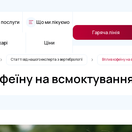
 послуги
Що ми лікуємо
Гаряча лінія
карі
Ціни
Статті від нашого експерта з вертебрології
Вплив кофеїну на
феїну на всмоктуванн