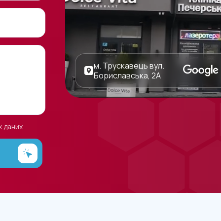
м. Трускавець вул.
Бориславська, 2А
х даних