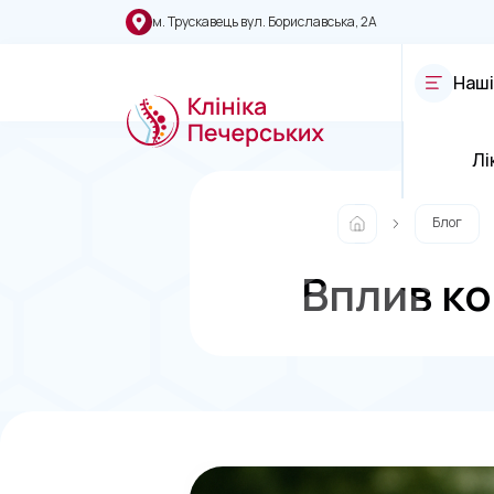
м. Трускавець вул. Бориславська, 2А
Наші
Лі
Блог
Вплив ко