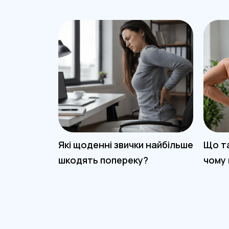
Які щоденні звички найбільше
Що та
шкодять попереку?
чому 