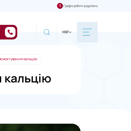
Графік роботи відділень
УКР
 всмоктування кальцію
я кальцію