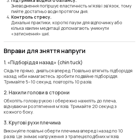
Підтримка водного балансу.
Зневоднення погіршує еластичність м’язів і зв’язок, тому
пийте достатньо води протягом дня.
Контроль стресу.
Дихальні практики, короткі паузи для відпочинку або
кілька хвилин медитації допомагають уникнути
«затиснення» шиї.
Вправи для зняття напруги
1. «Підборіддя назад» (chin tuck)
Сядьте прямо, дивіться вперед. Повільно втягніть підборіддя
назад, ніби намагаєтесь зробити подвійне підборіддя.
Тримайте 5–10 секунд, повторіть 10 разів.
2. Нахили голови в сторони
Обхопіть голову рукою і обережно нахиліть до плеча,
відчуваючи розтягнення м’язів. Тримайте 20 секунд з
кожного боку.
3. Кругові рухи плечима
Виконуйте повільні оберти плечима вперед і назад по 10
разів. Це знімає напруження з трапецієподібних м’язів.