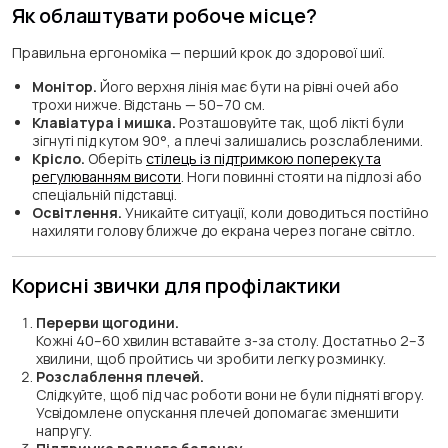
Як облаштувати робоче місце?
Правильна ергономіка — перший крок до здорової шиї.
Монітор.
Його верхня лінія має бути на рівні очей або
трохи нижче. Відстань — 50–70 см.
Клавіатура і мишка.
Розташовуйте так, щоб лікті були
зігнуті під кутом 90°, а плечі залишались розслабленими.
Крісло.
Оберіть
стілець із підтримкою попереку та
регулюванням висоти
. Ноги повинні стояти на підлозі або
спеціальній підставці.
Освітлення.
Уникайте ситуації, коли доводиться постійно
нахиляти голову ближче до екрана через погане світло.
Корисні звички для профілактики
Перерви щогодини.
Кожні 40–60 хвилин вставайте з-за столу. Достатньо 2–3
хвилини, щоб пройтись чи зробити легку розминку.
Розслаблення плечей.
Слідкуйте, щоб під час роботи вони не були підняті вгору.
Усвідомлене опускання плечей допомагає зменшити
напругу.