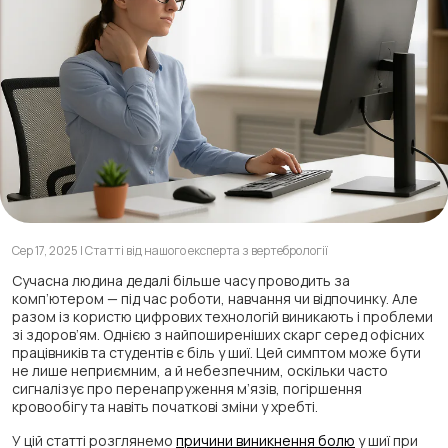
Сер 17, 2025 | Статті від нашого експерта з вертебрології
Сучасна людина дедалі більше часу проводить за
комп’ютером — під час роботи, навчання чи відпочинку. Але
разом із користю цифрових технологій виникають і проблеми
зі здоров’ям. Однією з найпоширеніших скарг серед офісних
працівників та студентів є біль у шиї. Цей симптом може бути
не лише неприємним, а й небезпечним, оскільки часто
сигналізує про перенапруження м’язів, погіршення
кровообігу та навіть початкові зміни у хребті.
У цій статті розглянемо
причини виникнення болю
у шиї при