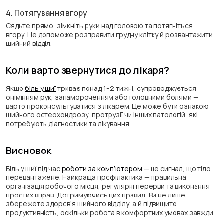
4. Потягування вгору
Сядьте прямо, зімкніть руки над головою та потягніться
вгору. Це допоможе розправити грудну клітку й розвантажити
шийний відділ.
Коли варто звернутися до лікаря?
Якщо
біль у шиї
триває понад 1–2 тижні, супроводжується
онімінням рук, запамороченням або головними болями —
варто проконсультуватися з лікарем. Це може бути ознакою
шийного остеохондрозу, протрузії чи інших патологій, які
потребують діагностики та лікування.
Висновок
Біль у шиї під час
роботи за комп’ютером —
це сигнал, що тіло
перевантажене. Найкраща профілактика — правильна
організація робочого місця, регулярні перерви та виконання
простих вправ. Дотримуючись цих правил, Ви не лише
збережете здоров’я шийного відділу, а й підвищите
продуктивність, оскільки робота в комфортних умовах завжди