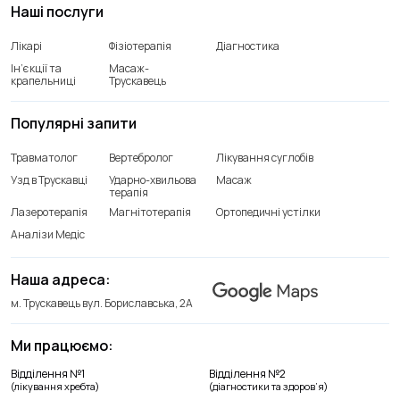
Наші послуги
Лікарі
Фізіотерапія
Діагностика
Ін’єкції та
Масаж-
крапельниці
Трускавець
Популярні запити
Травматолог
Вертебролог
Лікування суглобів
Узд в Трускавці
Ударно-хвильова
Масаж
терапія
Лазеротерапія
Магнітотерапія
Ортопедичні устілки
Аналізи Медіс
Наша адреса:
м. Трускавець вул. Бориславська, 2А
Ми працюємо:
Відділення лікування хребта
Відділення №1
Відділення №2
+38(066) 209 52 46
(лікування хребта)
(діагностики та здоров’я)