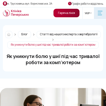
Графік роботи відділень
м. Трускавець вул. Бориславська, 2А
Гаряча лінія
УКР
Блог
Статті від нашого експерта з вертебрології
Як уникнути болю у шиї під час тривалої роботи за комп’ютером
Як уникнути болю у шиї під час тривалої
роботи за комп’ютером