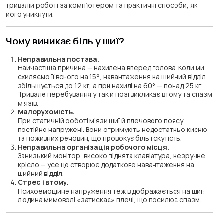
тривалій роботі за комп’ютером та практичні способи, як
його уникнути.
Чому виникає біль у шиї?
Неправильна постава.
Найчастіша причина — нахилена вперед голова. Коли ми
схиляємо її всього на 15°, навантаження на шийний відділ
збільшується до 12 кг, а при нахилі на 60° — понад 25 кг.
Тривале перебування у такій позі викликає втому та спазм
м’язів.
Малорухомість.
При статичній роботі м’язи шиї й плечового поясу
постійно напружені. Вони отримують недостатньо кисню
та поживних речовин, що провокує біль і скутість.
Неправильна організація робочого місця.
Занизький монітор, високо піднята клавіатура, незручне
крісло — усе це створює додаткове навантаження на
шийний відділ.
Стрес і втому.
Психоемоційне напруження теж відображається на шиї:
людина мимоволі «затискає» плечі, що посилює спазм.