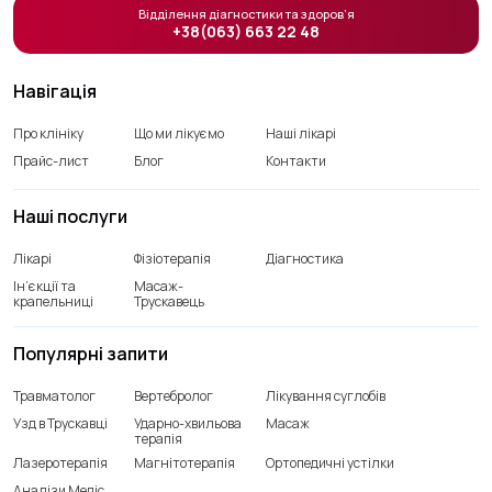
Відділення діагностики та здоров’я
+38(063) 663 22 48
Навігація
Про клініку
Що ми лікуємо
Наші лікарі
Прайс-лист
Блог
Контакти
Наші послуги
Лікарі
Фізіотерапія
Діагностика
Ін’єкції та
Масаж-
крапельниці
Трускавець
Популярні запити
Травматолог
Вертебролог
Лікування суглобів
Узд в Трускавці
Ударно-хвильова
Масаж
терапія
Лазеротерапія
Магнітотерапія
Ортопедичні устілки
Аналізи Медіс