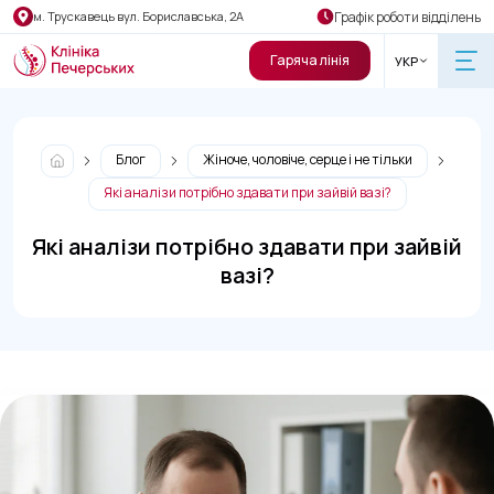
Графік роботи відділень
м. Трускавець вул. Бориславська, 2А
Гаряча лінія
УКР
Блог
Жіноче, чоловіче, серце і не тільки
Які аналізи потрібно здавати при зайвій вазі?
Які аналізи потрібно здавати при зайвій
вазі?