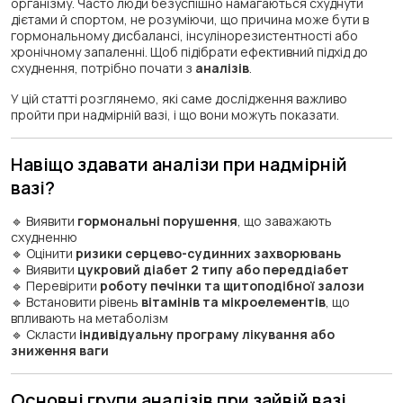
організму. Часто люди безуспішно намагаються схуднути
дієтами й спортом, не розуміючи, що причина може бути в
гормональному дисбалансі, інсулінорезистентності або
хронічному запаленні. Щоб підібрати ефективний підхід до
схуднення, потрібно почати з
аналізів
.
У цій статті розглянемо, які саме дослідження важливо
пройти при надмірній вазі, і що вони можуть показати.
Навіщо здавати аналізи при надмірній
вазі?
🔹 Виявити
гормональні порушення
, що заважають
схудненню
🔹 Оцінити
ризики серцево-судинних захворювань
🔹 Виявити
цукровий діабет 2 типу або переддіабет
🔹 Перевірити
роботу печінки та щитоподібної залози
🔹 Встановити рівень
вітамінів та мікроелементів
, що
впливають на метаболізм
🔹 Скласти
індивідуальну програму лікування або
зниження ваги
Основні групи аналізів при зайвій вазі