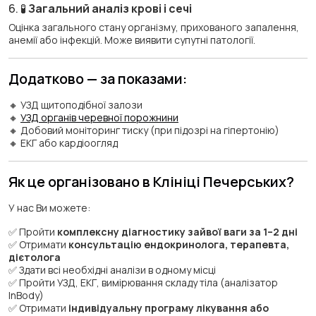
6. 🧪
Загальний аналіз крові і сечі
Оцінка загального стану організму, прихованого запалення,
анемії або інфекцій. Може виявити супутні патології.
Додатково — за показами:
🔸 УЗД щитоподібної залози
🔸
УЗД органів черевної порожнини
🔸 Добовий моніторинг тиску (при підозрі на гіпертонію)
🔸 ЕКГ або кардіоогляд
Як це організовано в Клініці Печерських?
У нас Ви можете:
✅ Пройти
комплексну діагностику зайвої ваги за 1–2 дні
✅ Отримати
консультацію ендокринолога, терапевта,
дієтолога
✅ Здати всі необхідні аналізи в одному місці
✅ Пройти УЗД, ЕКГ, вимірювання складу тіла (аналізатор
InBody)
✅ Отримати
індивідуальну програму лікування або