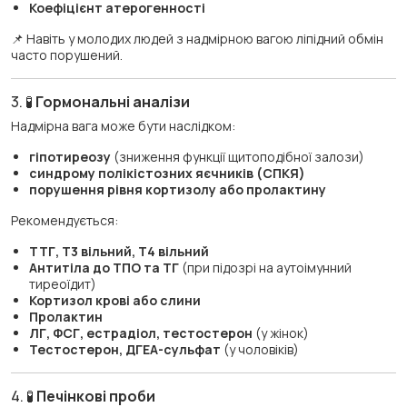
Коефіцієнт атерогенності
📌 Навіть у молодих людей з надмірною вагою ліпідний обмін
часто порушений.
3. 🧪
Гормональні аналізи
Надмірна вага може бути наслідком:
гіпотиреозу
(зниження функції щитоподібної залози)
синдрому полікістозних яєчників (СПКЯ)
порушення рівня кортизолу або пролактину
Рекомендується:
ТТГ, Т3 вільний, Т4 вільний
Антитіла до ТПО та ТГ
(при підозрі на аутоімунний
тиреоїдит)
Кортизол крові або слини
Пролактин
ЛГ, ФСГ, естрадіол, тестостерон
(у жінок)
Тестостерон, ДГЕА-сульфат
(у чоловіків)
4. 🧪
Печінкові проби