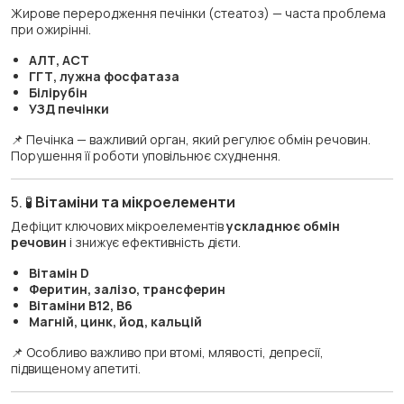
Жирове переродження печінки (стеатоз) — часта проблема
при ожирінні.
АЛТ, АСТ
ГГТ, лужна фосфатаза
Білірубін
УЗД печінки
📌 Печінка — важливий орган, який регулює обмін речовин.
Порушення її роботи уповільнює схуднення.
5. 🧪
Вітаміни та мікроелементи
Дефіцит ключових мікроелементів
ускладнює обмін
речовин
і знижує ефективність дієти.
Вітамін D
Феритин, залізо, трансферин
Вітаміни B12, B6
Магній, цинк, йод, кальцій
📌 Особливо важливо при втомі, млявості, депресії,
підвищеному апетиті.