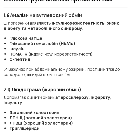
1. 🧪
Аналізи на вуглеводний обмін
Ці показники виявляють
інсулінорезистентність, ризик
діабету та метаболічного синдрому
.
Глюкоза натще
Глікований гемоглобін (HbA1c)
Інсулін
HOMA-IR
(індекс інсулінорезистентності)
C-пептид
📌 Важливо при абдомінальному ожирінні, постійній тязі до
солодкого, швидкій втомі після їжі.
2. 🧪
Ліпідограма (жировий обмін)
Допомагає оцінити ризик
атеросклерозу, інфаркту,
інсульту
.
Загальний холестерин
ЛПНЩ (поганий холестерин)
ЛПВЩ (хороший холестерин)
Тригліцериди