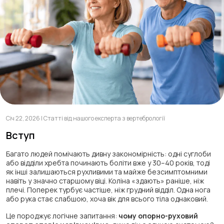
Січ 22, 2026 | Статті від нашого експерта з вертебрології
Вступ
Багато людей помічають дивну закономірність: одні суглоби
або відділи хребта починають боліти вже у 30–40 років, тоді
як інші залишаються рухливими та майже безсимптомними
навіть у значно старшому віці. Коліна «здають» раніше, ніж
плечі. Поперек турбує частіше, ніж грудний відділ. Одна нога
або рука стає слабшою, хоча вік для всього тіла однаковий.
Це породжує логічне запитання:
чому опорно-руховий