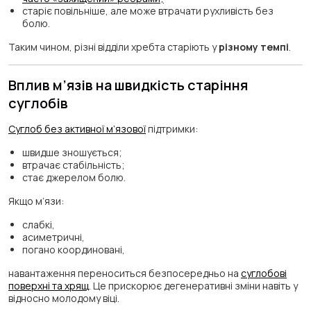
старіє повільніше, але може втрачати рухливість без
болю.
Таким чином, різні відділи хребта старіють у
різному темпі
.
Вплив м’язів на швидкість старіння
суглобів
Суглоб без активної м’язової
підтримки:
швидше зношується;
втрачає стабільність;
стає джерелом болю.
Якщо м’язи:
слабкі,
асиметричні,
погано координовані,
навантаження переноситься безпосередньо на
суглобові
поверхні та хрящ
. Це прискорює дегенеративні зміни навіть у
відносно молодому віці.