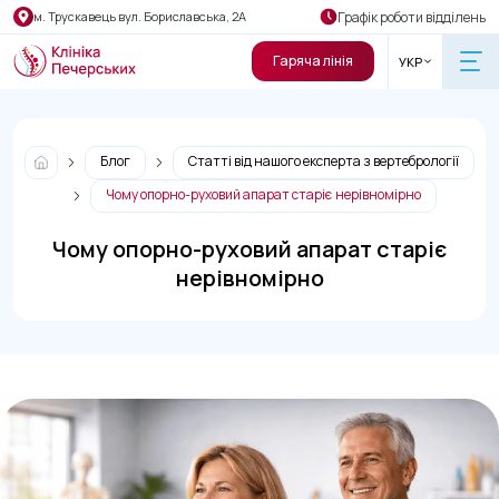
Графік роботи відділень
м. Трускавець вул. Бориславська, 2А
Гаряча лінія
УКР
Блог
Статті від нашого експерта з вертебрології
Чому опорно-руховий апарат старіє нерівномірно
Чому опорно-руховий апарат старіє
нерівномірно