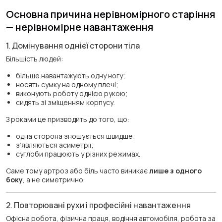
Основна причина нерівномірного старіння
— нерівномірне навантаження
1. Домінування однієї сторони тіла
Більшість людей:
більше навантажують одну ногу;
носять сумку на одному плечі;
виконують роботу однією рукою;
сидять зі зміщенням корпусу.
З роками це призводить до того, що:
одна сторона зношується швидше;
з’являються асиметрії;
суглоби працюють у різних режимах.
Саме тому артроз або біль часто виникає
лише з одного
боку
, а не симетрично.
2. Повторювані рухи і професійні навантаження
Офісна робота, фізична праця, водіння автомобіля, робота за