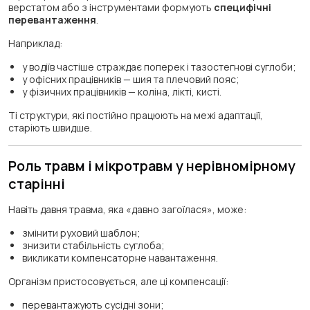
верстатом або з інструментами формують
специфічні
перевантаження
.
Наприклад:
у водіїв частіше страждає поперек і тазостегнові суглоби;
у офісних працівників — шия та плечовий пояс;
у фізичних працівників — коліна, лікті, кисті.
Ті структури, які постійно працюють на межі адаптації,
старіють швидше.
Роль травм і мікротравм у нерівномірному
старінні
Навіть давня травма, яка «давно загоїлася», може:
змінити руховий шаблон;
знизити стабільність суглоба;
викликати компенсаторне навантаження.
Організм пристосовується, але ці компенсації:
перевантажують сусідні зони;