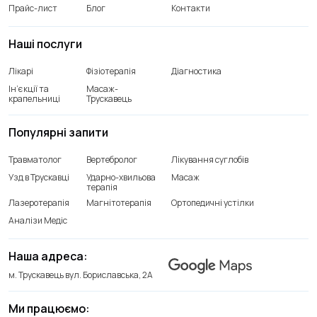
Прайс-лист
Блог
Контакти
Наші послуги
Лікарі
Фізіотерапія
Діагностика
Ін’єкції та
Масаж-
крапельниці
Трускавець
Популярні запити
Травматолог
Вертебролог
Лікування суглобів
Узд в Трускавці
Ударно-хвильова
Масаж
терапія
Лазеротерапія
Магнітотерапія
Ортопедичні устілки
Аналізи Медіс
Наша адреса:
м. Трускавець вул. Бориславська, 2А
Ми працюємо: