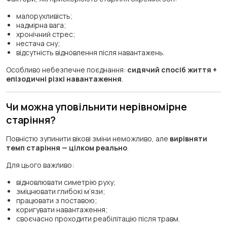
малорухливість;
надмірна вага;
хронічний стрес;
нестача сну;
відсутність відновлення після навантажень.
Особливо небезпечне поєднання:
сидячий спосіб життя +
епізодичні різкі навантаження
.
Чи можна уповільнити нерівномірне
старіння?
Повністю зупинити вікові зміни неможливо, але
вирівняти
темп старіння — цілком реально
.
Для цього важливо:
відновлювати симетрію руху;
зміцнювати глибокі м’язи;
працювати з поставою;
коригувати навантаження;
своєчасно проходити реабілітацію після травм.