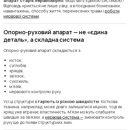
апарат старіє нерівномірно
, якщо він є єдиною системою?
Відповідь криється не лише у віці, а в поєднанні біомеханіки,
навантажень, способу життя, перенесених травм і
роботи
нервової системи
.
Опорно-руховий апарат — не «єдина
деталь», а складна система
Опорно-руховий апарат складається з:
кісток;
суглобів;
хрящів;
зв’язок;
сухожиль;
м’язів;
нервового контролю руху.
Усі ці структури
старіють із різною швидкістю
. Кісткова
тканина, наприклад, може довго залишатися міцною, тоді як
хрящ уже втрачає еластичність. М’язи можуть слабшати
швидше за зв’язки, а
нервова система —
змінювати контроль
руху ще до появи структурних змін.