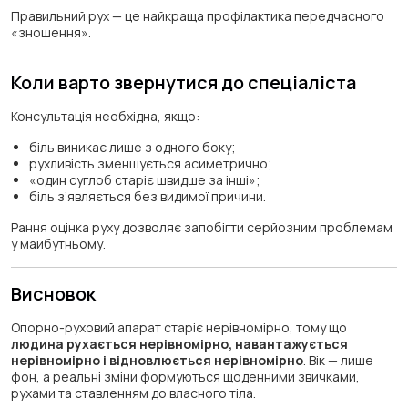
Правильний рух — це найкраща профілактика передчасного
«зношення».
Коли варто звернутися до спеціаліста
Консультація необхідна, якщо:
біль виникає лише з одного боку;
рухливість зменшується асиметрично;
«один суглоб старіє швидше за інші»;
біль з’являється без видимої причини.
Рання оцінка руху дозволяє запобігти серйозним проблемам
у майбутньому.
Висновок
Опорно-руховий апарат старіє нерівномірно, тому що
людина рухається нерівномірно, навантажується
нерівномірно і відновлюється нерівномірно
. Вік — лише
фон, а реальні зміни формуються щоденними звичками,
рухами та ставленням до власного тіла.