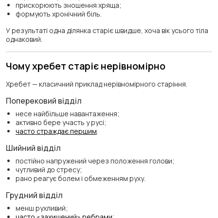
прискорюють зношення хряща;
формують хронічний біль.
У результаті одна ділянка старіє швидше, хоча вік усього тіла
однаковий.
Чому хребет старіє нерівномірно
Хребет — класичний приклад нерівномірного старіння.
Поперековий відділ
несе найбільше навантаження;
активно бере участь у русі;
часто страждає першим
.
Шийний відділ
постійно напружений через положення голови;
чутливий до стресу;
рано реагує болем і обмеженням руху.
Грудний відділ
менш рухливий;
часто «захищений» ребрами;