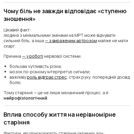
Чому біль не завжди відповідає «ступеню
зношення»
Цікавий факт:
людина з мінімальними змінами на МРТ може відчувати
сильний біль, а інша
— з вираженим артрозом
майже не мати
скарг.
Причина
— у роботі
нервової системи:
больова чутливість різна;
мозок по-різному інтерпретує сигнали;
важливу
роль відіграє стрес
, страх руху, попередній досвід
болю.
Тому старіння — це не лише механічний процес, а й
нейрофізіологічний
.
Вплив способу життя на нерівномірне
старіння
Фактори, які прискорюють старіння окремих зон: