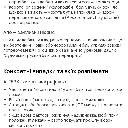
серцебиттям, але без інших класичних симптомів серця.
Короткі, епізодичні “уколоподібні” болі у вузькій зоні, які
швидко зникають — можуть бути, наприклад, Синдром
передсерцевого здавлення (Precordial catch syndrome)
або невралгією.
Але — важливий нюанс
Навіть якщо біль “виглядає” несерцевим — це
не
означає, що
він безпечний. Новий або незрозумілий біль у грудях завжди
потребує медичної оцінки. Як зазначено у рекомендаціях:
“будь-який грудний біль слід перевірити”.
Конкретні випадки та як їх розпізнати
А. ГЕРХ / кислотний рефлюкс
Часто печія, “кисла гидота” у роті, біль після великої їжі або
лежачи.
Біль “горить”, може віддавати під лопатку чи в шию.
Антациди або блокатори кислоти (ІПП) можуть приносити
полегшення.
Якщо відомі фактори: ожиріння, надмірна їжа, ізобилену
положення лежачи — варто подумати про шлунково-
кишкову причину.