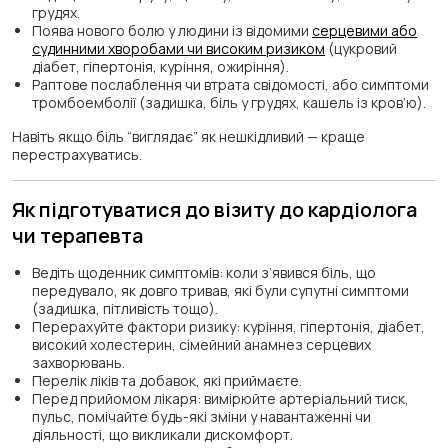
грудях.
Поява нового болю у людини із відомими
серцевими або
судинними хворобами чи високим ризиком
(цукровий
діабет, гіпертонія, куріння, ожиріння).
Раптове послаблення чи втрата свідомості, або симптоми
тромбоемболії (задишка, біль у грудях, кашель із кров’ю).
Навіть якщо біль “виглядає” як нешкідливий — краще
перестрахуватись.
Як підготуватися до візиту до кардіолога
чи терапевта
Ведіть щоденник симптомів: коли з’явився біль, що
передувало, як довго тривав, які були супутні симптоми
(задишка, пітливість тощо).
Перерахуйте фактори ризику: куріння, гіпертонія, діабет,
високий холестерин, сімейний анамнез серцевих
захворювань.
Перелік ліків та добавок, які приймаєте.
Перед прийомом лікаря: вимірюйте артеріальний тиск,
пульс, помічайте будь-які зміни у навантаженні чи
діяльності, що викликали дискомфорт.