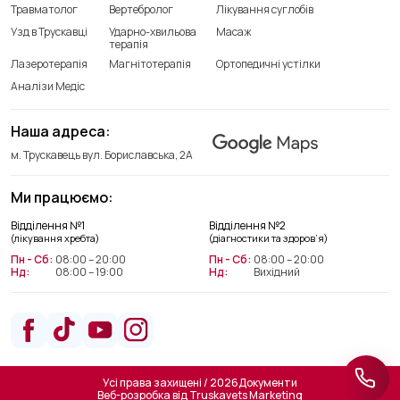
Травматолог
Вертебролог
Лікування суглобів
Узд в Трускавці
Ударно-хвильова
Масаж
терапія
Лазеротерапія
Магнітотерапія
Ортопедичні устілки
Аналізи Медіс
Наша адреса:
м. Трускавець вул. Бориславська, 2А
Ми працюємо:
Відділення лікування хребта
Відділення №1
Відділення №2
+38(066) 209 52 46
(лікування хребта)
(діагностики та здоров’я)
Пн - Сб:
08:00 – 20:00
Пн - Сб:
08:00 – 20:00
Нд:
08:00 – 19:00
Нд:
Вихідний
Відділення діагностики та
здоров’я
+38(063) 663 22 48
Усі права захищені / 2026
Документи
Веб-розробка від
Truskavets Marketing