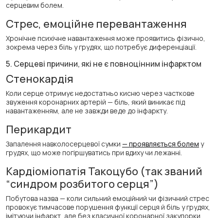
серцевим болем.
Стрес, емоційне перевантаження
Хронічне психічне навантаження може проявитись фізично,
зокрема через біль у грудях, що потребує диференціації.
5. Серцеві причини, які не є повноцінним інфарктом
Стенокардія
Коли серце отримує недостатньо кисню через часткове
звуження коронарних артерій — біль, який виникає під
навантаженням, але не завжди веде до інфаркту.
Перикардит
Запалення навколосерцевої сумки
— проявляється болем
у
грудях, що може погіршуватись при вдиху чи лежанні.
Кардіоміопатія Такоцубо (так званий
“синдром розбитого серця”)
Побутова назва — коли сильний емоційний чи фізичний стрес
провокує тимчасове порушення функції серця й біль у грудях,
імітуючи інфаркт, але без класичної коронарної закупорки.