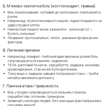
Б. М’язово-скелетна біль (костохондрит, травма)
Біль локалізований, чутливий до натискання, пов’язаний із
рухом.
Наприклад, після інтенсивного кашлю, підняття важкого чи
удару грудної клітки.
Найчастіше пацієнт може зазначити: “натиснув тут —
болить сильніше”.
Лікування: протизапальні, тепло, уникання провокуючих
факторів.
В. Легеневі причини
Наприклад, плеврит: глибокий вдих викликає різкий біль;
супроводжується кашлем, задишкою.
ТЕЛА: раптовий початок, серцебиття, задишка, можливо
кровохаркання, стан може бути критичним.
Тому якщо є задишка, швидке погіршення стану — треба
негайно викликати допомогу.
Г. Панічна атака / тривожність
Біль у грудях супроводжується сильним страхом,
серцебиттям, потінням, тремором.
Зазвичай у молодих людей, без значущих факторів ризику
серцевих хвороб.