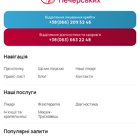
Відділення лікування хребта
+38(066) 209 52 46
Відділення діагностики та здоров’я
+38(063) 663 22 48
Навігація
Про клініку
Що ми лікуємо
Наші лікарі
Прайс-лист
Блог
Контакти
Наші послуги
Лікарі
Фізіотерапія
Діагностика
Ін’єкції та
Масаж-
крапельниці
Трускавець
Популярні запити