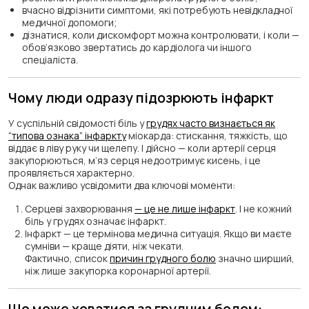
вчасно відрізнити симптоми, які потребують невідкладної
медичної допомоги;
дізнатися, коли дискомфорт можна контролювати, і коли —
обов’язково звертатись до кардіолога чи іншого
спеціаліста.
Чому люди одразу підозрюють інфаркт
У суспільній свідомості біль у
грудях часто визнається як
“типова ознака” інфаркту
міокарда: стискання, тяжкість, що
віддає в ліву руку чи щелепу. І дійсно — коли артерії серця
закупорюються, м’яз серця недоотримує кисень, і це
проявляється характерно.
Однак важливо усвідомити два ключові моменти:
Серцеві захворювання
— це не лише інфаркт
. І не кожний
біль у грудях означає інфаркт.
Інфаркт — це термінова медична ситуація. Якщо ви маєте
сумніви — краще діяти, ніж чекати.
Фактично, список
причин грудного болю
значно ширший,
ніж лише закупорка коронарної артерії.
Що може ховатися за грудним болем: