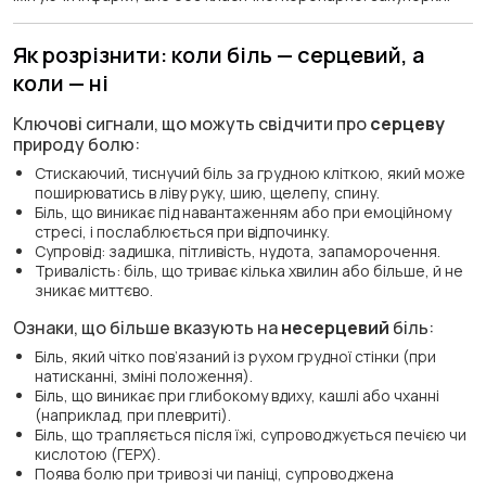
Як розрізнити: коли біль — серцевий, а
коли — ні
Ключові сигнали, що можуть свідчити про
серцеву
природу болю:
Стискаючий, тиснучий біль за грудною кліткою, який може
поширюватись в ліву руку, шию, щелепу, спину.
Біль, що виникає під навантаженням або при емоційному
стресі, і послаблюється при відпочинку.
Супровід: задишка, пітливість, нудота, запаморочення.
Тривалість: біль, що триває кілька хвилин або більше, й не
зникає миттєво.
Ознаки, що більше вказують на
несерцевий
біль:
Біль, який чітко пов’язаний із рухом грудної стінки (при
натисканні, зміні положення).
Біль, що виникає при глибокому вдиху, кашлі або чханні
(наприклад, при плевриті).
Біль, що трапляється після їжі, супроводжується печією чи
кислотою (ГЕРХ).
Поява болю при тривозі чи паніці, супроводжена