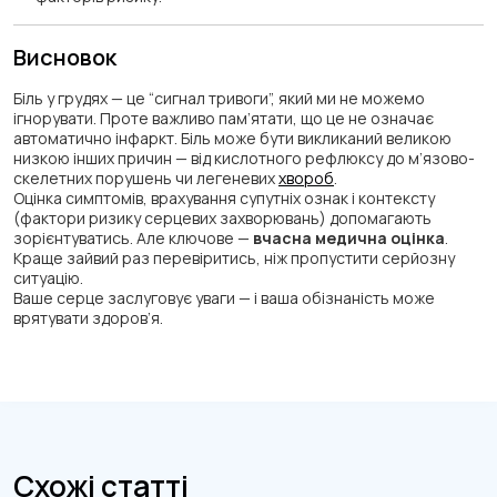
Висновок
Біль у грудях — це “сигнал тривоги”, який ми не можемо
ігнорувати. Проте важливо пам’ятати, що це не означає
автоматично інфаркт. Біль може бути викликаний великою
низкою інших причин — від кислотного рефлюксу до м’язово-
скелетних порушень чи легеневих
хвороб
.
Оцінка симптомів, врахування супутніх ознак і контексту
(фактори ризику серцевих захворювань) допомагають
зорієнтуватись. Але ключове —
вчасна медична оцінка
.
Краще зайвий раз перевіритись, ніж пропустити серйозну
ситуацію.
Ваше серце заслуговує уваги — і ваша обізнаність може
врятувати здоров’я.
Схожі статті