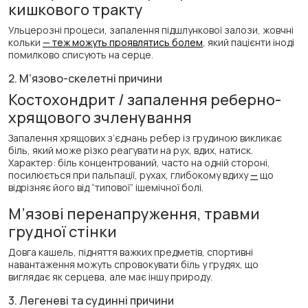
кишкового тракту
Ульцерозні процеси, запалення підшлункової залози, жовчні
кольки
— теж можуть проявлятись болем
, який пацієнти іноді
помилково списують на серце.
2. М’язово-скелетні причини
Костохондрит / запалення реберно-
хрящового зчленування
Запалення хрящових з’єднань ребер із грудиною викликає
біль, який може різко реагувати на рух, вдих, натиск.
Характер: біль концентрований, часто на одній стороні,
посилюється при пальпації, рухах, глибокому вдиху
—
що
відрізняє його від “типової” ішемічної болі.
М’язові перенапруження, травми
грудної стінки
Довга кашель, підняття важких предметів, спортивні
навантаження можуть спровокувати біль у грудях, що
виглядає як серцева, але має іншу природу.
3. Легеневі та судинні причини