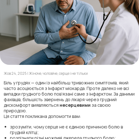
Жов 24, 2025 | Жіноче, чоловіче, серце і не тільки
Біль у грудях — один із найбільш тривожних симптомів, який
часто асоціюється з Інфаркт міокарда. Проте далеко не всі
випадки грудного болю пов’язані саме з інфарктом. За даними
фахівців, більшість звернень до лікаря через грудний
дискомфорт виявляються
несерцевими
за своєю
природою.
Ця стаття покликана допомогти вам:
зрозуміти, чому серце не є єдиною причиною болю в
грудній клітці;
розпізнати різні можливі джерела грудного болю;