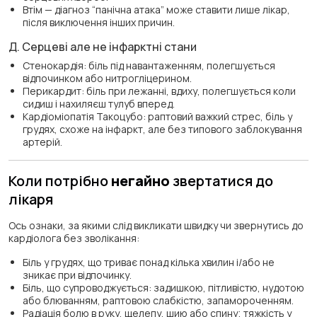
Втім — діагноз “панічна атака” може ставити лише лікар,
після виключення інших причин.
Д. Серцеві але не інфарктні стани
Стенокардія: біль під навантаженням, полегшується
відпочинком або нитрогліцерином.
Перикардит: біль при лежанні, вдиху, полегшується коли
сидиш і нахиляєш тулуб вперед.
Кардіоміопатія Такоцубо: раптовий важкий стрес, біль у
грудях, схоже на інфаркт, але без типового заблокування
артерій.
Коли потрібно
негайно
звертатися до
лікаря
Ось ознаки, за якими слід викликати швидку чи звернутись до
кардіолога без зволікання:
Біль у грудях, що триває понад кілька хвилин і/або не
зникає при відпочинку.
Біль, що супроводжується: задишкою, пітливістю, нудотою
або блюванням, раптовою слабкістю, запамороченням.
Радіація болю в руку, щелепу, шию або спину; тяжкість у