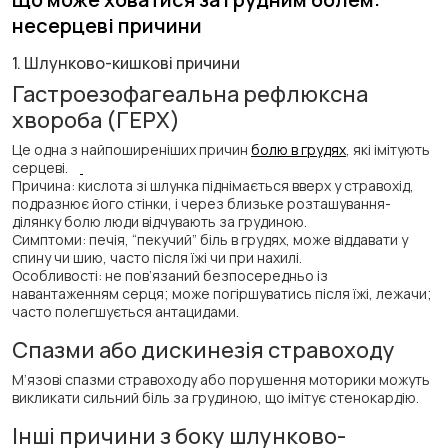
несерцеві причини
1. Шлунково-кишкові причини
Гастроезофагеальна рефлюксна
хвороба (ГЕРХ)
Це одна з найпоширеніших причин
болю в грудях
, які імітують
серцеві.
Причина: кислота зі шлунка піднімається вверх у стравохід,
подразнює його стінки, і через близьке розташування-
ділянку болю люди відчувають за грудиною.
Симптоми: печія, “пекучий” біль в грудях, може віддавати у
спину чи шию, часто після їжі чи при нахилі.
Особливості: не пов’язаний безпосередньо із
навантаженням серця; може погіршуватись після їжі, лежачи;
часто полегшується антацидами.
Спазми або дискинезія стравоходу
М’язові спазми стравоходу або порушення моторики можуть
викликати сильний біль за грудиною, що імітує стенокардію.
Інші причини з боку шлунково-