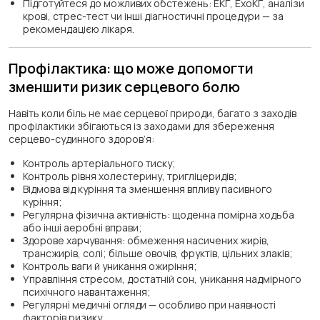
Підготуйтеся до можливих обстежень: ЕКГ, ЕхоКГ, аналізи
крові, стрес-тест чи інші діагностичні процедури — за
рекомендацією лікаря.
Профілактика: що може допомогти
зменшити ризик серцевого болю
Навіть коли біль не має серцевої природи, багато з заходів
профілактики збігаються із заходами для збереження
серцево-судинного здоров’я:
Контроль артеріального тиску;
Контроль рівня холестерину, тригліцеридів;
Відмова від куріння та зменшення впливу пасивного
куріння;
Регулярна фізична активність: щоденна помірна ходьба
або інші аеробні вправи;
Здорове харчування: обмеження насичених жирів,
трансжирів, солі; більше овочів, фруктів, цільних злаків;
Контроль ваги й уникання ожиріння;
Управління стресом, достатній сон, уникання надмірного
психічного навантаження;
Регулярні медичні огляди — особливо при наявності
факторів ризику.