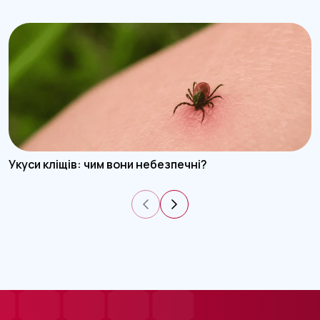
Укуси кліщів: чим вони небезпечні?