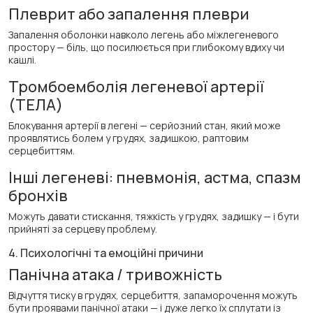
Плеврит або запалення плеври
Запалення оболонки навколо легень або міжлегеневого
простору — біль, що посилюється при глибокому вдиху чи
кашлі.
Тромбоемболія легеневої артерії
(ТЕЛА)
Блокування артерії в легені — серйозний стан, який може
проявлятись болем у грудях, задишкою, раптовим
серцебиттям.
Інші легеневі: пневмонія, астма, спазм
бронхів
Можуть давати стискання, тяжкість у грудях, задишку — і бути
прийняті за серцеву проблему.
4. Психологічні та емоційні причини
Панічна атака / тривожність
Відчуття тиску в грудях, серцебиття, запаморочення можуть
бути проявами панічної атаки — і дуже легко їх сплутати із