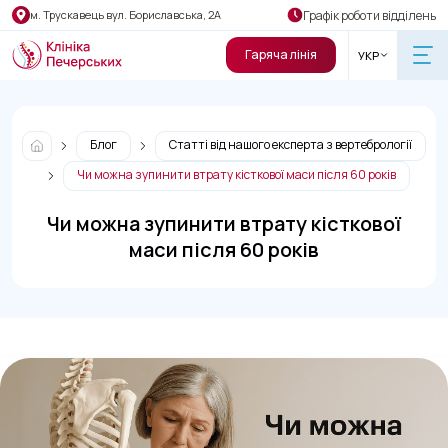
Графік роботи відділень
м. Трускавець вул. Бориславська, 2А
Гаряча лінія
УКР
Блог
Статті від нашого експерта з вертебрології
Чи можна зупинити втрату кісткової маси після 60 років
Чи можна зупинити втрату кісткової
маси після 60 років