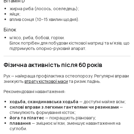
Вітамін D
жирна риба (лосось, оселедець);
яйця;
вплив сонця (10–15 хвилин щодня).
Білок
м’ясо, риба, бобові, горіхи.
Білок потрібен для побудови кісткової матриці та м’язів, що
підтримують опорно-руховий апарат.
Фізична активність після 60 років
Рух — найкраща профілактика остеопорозу. Регулярні вправи
знижують
втрату кісткової маси
та ризик падінь.
Рекомендовані навантаження:
ходьба, скандинавська ходьба
— доступні майже всім;
силові вправи з легкими гантелями чи резинками
—
стимулюють формування кісток;
йога та пілатес
— покращують рівновагу;
плавання
— зміцнює м’язи, зменшує навантаження на
суглоби.