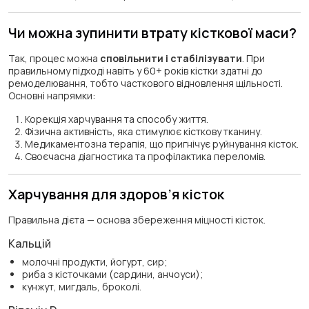
Чи можна зупинити втрату кісткової маси?
Так, процес можна
сповільнити і стабілізувати
. При
правильному підході навіть у 60+ років кістки здатні до
ремоделювання, тобто часткового відновлення щільності.
Основні напрямки:
Корекція харчування та способу життя.
Фізична активність, яка стимулює кісткову тканину.
Медикаментозна терапія, що пригнічує руйнування кісток.
Своєчасна діагностика та профілактика переломів.
Харчування для здоров’я кісток
Правильна дієта — основа збереження міцності кісток.
Кальцій
молочні продукти, йогурт, сир;
риба з кісточками (сардини, анчоуси);
кунжут, мигдаль, броколі.