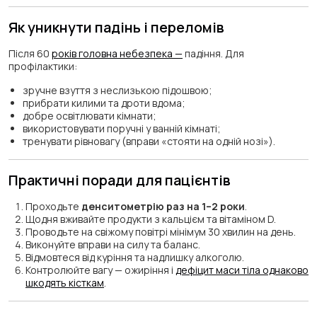
Як уникнути падінь і переломів
Після 60
років головна небезпека —
падіння. Для
профілактики:
зручне взуття з неслизькою підошвою;
прибрати килими та дроти вдома;
добре освітлювати кімнати;
використовувати поручні у ванній кімнаті;
тренувати рівновагу (вправи «стояти на одній нозі»).
Практичні поради для пацієнтів
Проходьте
денситометрію раз на 1–2 роки
.
Щодня вживайте продукти з кальцієм та вітаміном D.
Проводьте на свіжому повітрі мінімум 30 хвилин на день.
Виконуйте вправи на силу та баланс.
Відмовтеся від куріння та надлишку алкоголю.
Контролюйте вагу — ожиріння і
дефіцит маси тіла однаково
шкодять кісткам
.