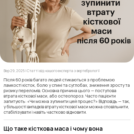
Вер 29, 2025 | Статті від нашого експерта з вертебрології
Після 60 років багато людей стикаються з проблемою
ламкості кісток, болю у спині та суглобах, зниження зросту та
ризику переломів. Основна причина цього — поступова
втрата кісткової маси, або остеопороз. Часто пацієнти
запитують:
«Чи можна зупинити цей процес?»
Відповідь — так,
у більшості випадків втрату кісткової маси можна сповільнити,
стабілізувати і навіть частково відновити.
Що таке кісткова маса і чому вона