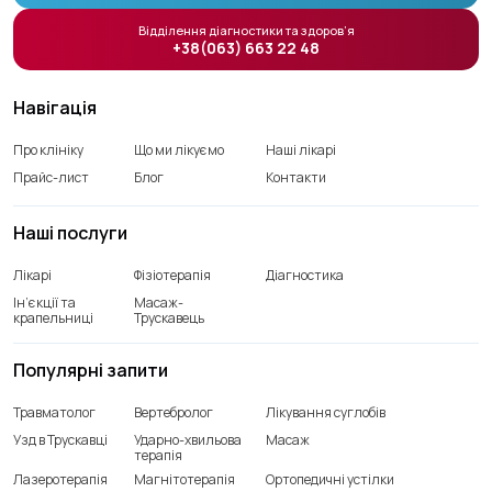
Відділення діагностики та здоров’я
+38(063) 663 22 48
Навігація
Про клініку
Що ми лікуємо
Наші лікарі
Прайс-лист
Блог
Контакти
Наші послуги
Лікарі
Фізіотерапія
Діагностика
Ін’єкції та
Масаж-
крапельниці
Трускавець
Популярні запити
Травматолог
Вертебролог
Лікування суглобів
Узд в Трускавці
Ударно-хвильова
Масаж
терапія
Лазеротерапія
Магнітотерапія
Ортопедичні устілки