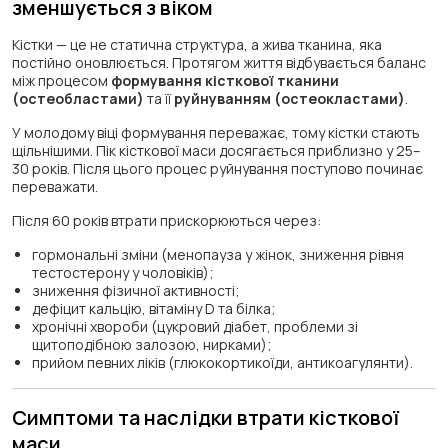
зменшується з віком
Кістки — це не статична структура, а жива тканина, яка
постійно оновлюється. Протягом життя відбувається баланс
між процесом
формування кісткової тканини
(остеобластами)
та її
руйнуванням (остеокластами)
.
У молодому віці формування переважає, тому кістки стають
щільнішими. Пік кісткової маси досягається приблизно у 25–
30 років. Після цього процес руйнування поступово починає
переважати.
Після 60 років втрати прискорюються через:
гормональні зміни (менопауза у жінок, зниження рівня
тестостерону у чоловіків);
зниження фізичної активності;
дефіцит кальцію, вітаміну D та білка;
хронічні хвороби (цукровий діабет, проблеми зі
щитоподібною залозою, нирками);
прийом певних ліків (глюкокортикоїди, антикоагулянти).
Симптоми та наслідки втрати кісткової
маси