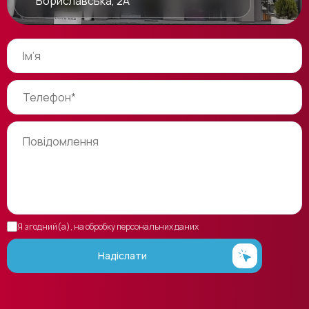
Бориславська, 2А
Я згодний(а), на обробку персональних даних
Надіслати