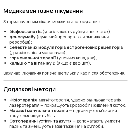
Медикаментозне лікування
За призначенням лікаря можливе застосування:
бісфосфонатів
(уповільнюють руйнування кісток);
деносумабу
(сучасний препарат для зменшення
резорбції);
селективних модуляторів естрогенових рецепторів
(для жінок після менопаузи);
гормональної терапії
(у певних випадках);
кальцію та вітаміну D
(якщо є дефіцит).
Важливо: лікування призначає тільки лікар після обстеження.
Додаткові методи
Фізіотерапія
: магнітотерапія, ударно-хвильова терапія,
лазеротерапія — покращують кровообіг і живлення кісток.
Масаж і мануальна терапія
— підтримують м’язовий
тонус, зменшують біль.
Ортопедичні
устілки та взуття —
допомагають уникати
падінь та зменшують навантаження на суглоби.