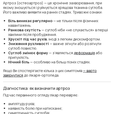
Артроз (остеоартроз) — це хронічне захворювання, при
якому зношується і руйнується хрящова тканина суглоба.
Його важливо виявити на ранніх стадіях. Тривожні ознаки:
Біль виникає регулярно
— не тільки після фізичних
навантажень.
Ранкова скутість
— суглоб ніби «не слухається» в перші
хвилини після пробудження.
Хрускіт під час рухів
, іноді з легким дискомфортом.
Зниження рухливості
— важче зігнути або розігнути
суглоб повністю.
Суглоб змінює форму
— з’являється
деформація
або
припухлість.
Нічний біль
— особливо на більш пізніх стадіях.
Якщо Ви спостерігаєте кілька з цих симптомів
— варто
звернутися
до лікаря-ортопеда.
Діагностика: як визначити артроз
Під час первинного огляду лікар перевіряє:
амплітуду рухів;
наявність болю при натисканні;
симетричність суглобів;