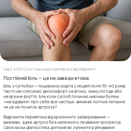
Сер 2, 2025 | Статті від нашого експерта з вертебрології
Постійний біль — це не завжди втома
Біль у суглобах — поширена скарга у людей після 35–40 років.
Часто ми списуємо дискомфорт на втому, зміну погоди або
незручне взуття. Але коли суглоб починає ниючим болем
«нагадувати» про себе все частіше, виникає логічне питання:
чи це не початок артрозу?
Відрізнити перевтому від хронічного захворювання —
важливо, адже артроз без належного лікування прогресує.
Своєчасна діагностика допомагає зупинити руйнування