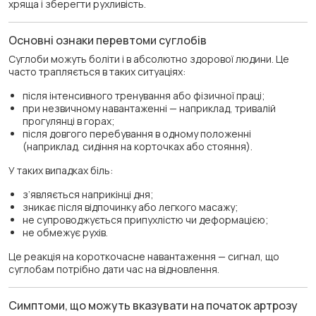
хряща і зберегти рухливість.
Основні ознаки перевтоми суглобів
Суглоби можуть боліти і в абсолютно здорової людини. Це
часто трапляється в таких ситуаціях:
після інтенсивного тренування або фізичної праці;
при незвичному навантаженні — наприклад, тривалій
прогулянці в горах;
після довгого перебування в одному положенні
(наприклад, сидіння на корточках або стояння).
У таких випадках біль:
з’являється наприкінці дня;
зникає після відпочинку або легкого масажу;
не супроводжується припухлістю чи деформацією;
не обмежує рухів.
Це реакція на короткочасне навантаження — сигнал, що
суглобам потрібно дати час на відновлення.
Симптоми, що можуть вказувати на початок артрозу