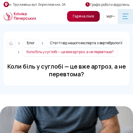
Графік роботи відділень
м. Трускавець вул. Бориславська, 2А
Гаряча лінія
УКР
Блог
Статті від нашого експерта з вертебрології
Коли біль у суглобі — це вже артроз, а не перевтома?
Коли біль у суглобі — це вже артроз, а не
перевтома?