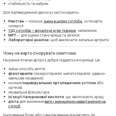
стабільність та набряк.
Для підтвердження діагнозу застосовують:
Рентген
— показує
зміни в щілині суглоба
, остеофіти,
склероз.
УЗД суглобів — візуалізує м’які тканини
, запалення.
МРТ
— для оцінки стану хряща та зв’язок.
Лабораторні аналізи
, щоб виключити запальні артрити.
Чому не варто ігнорувати симптоми
На ранніх етапах артроз добре піддається корекції. Це:
зміна способу життя;
фізіотерапія
(лазеротерапія, магнітотерапія, ударно-
хвильове лікування);
носіння
індивідуальних ортопедичних устілок
або
ортезів;
лікувальна фізкультура;
ін’єкції гіалуронової кислоти
, що зволожують хрящ;
дієта
для зниження
ваги і зменшення навантаження на
суглоб
.
Ігнорування болю або самолікування призводить до