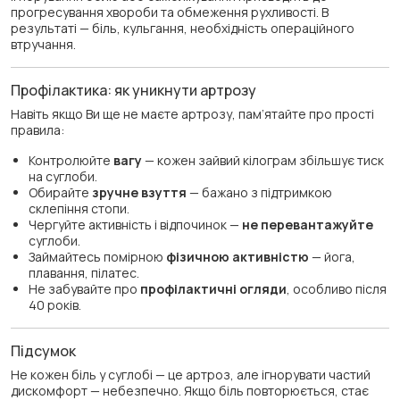
прогресування хвороби та обмеження рухливості. В
результаті — біль, кульгання, необхідність операційного
втручання.
Профілактика: як уникнути артрозу
Навіть якщо Ви ще не маєте артрозу, пам’ятайте про прості
правила:
Контролюйте
вагу
— кожен зайвий кілограм збільшує тиск
на суглоби.
Обирайте
зручне взуття
— бажано з підтримкою
склепіння стопи.
Чергуйте активність і відпочинок —
не перевантажуйте
суглоби.
Займайтесь помірною
фізичною активністю
— йога,
плавання, пілатес.
Не забувайте про
профілактичні огляди
, особливо після
40 років.
Підсумок
Не кожен біль у суглобі — це артроз, але ігнорувати частий
дискомфорт — небезпечно. Якщо біль повторюється, стає