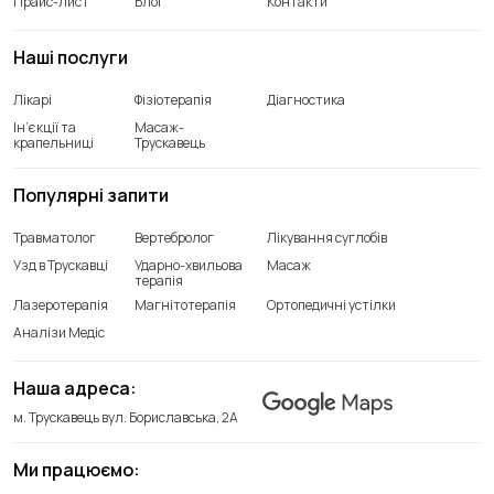
Прайс-лист
Блог
Контакти
Наші послуги
Лікарі
Фізіотерапія
Діагностика
Ін’єкції та
Масаж-
крапельниці
Трускавець
Популярні запити
Травматолог
Вертебролог
Лікування суглобів
Узд в Трускавці
Ударно-хвильова
Масаж
терапія
Лазеротерапія
Магнітотерапія
Ортопедичні устілки
Аналізи Медіс
Наша адреса:
м. Трускавець вул. Бориславська, 2А
Ми працюємо:
Відділення лікування хребта