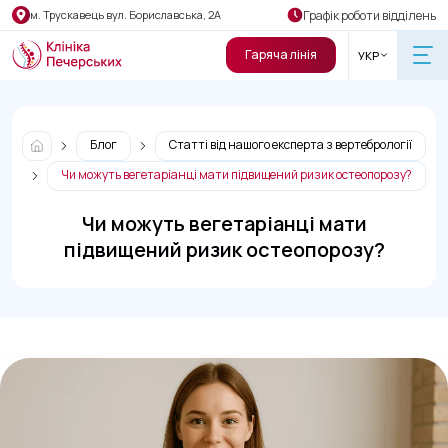
Графік роботи відділень
м. Трускавець вул. Бориславська, 2А
Гаряча лінія
УКР
Блог
Статті від нашого експерта з вертебрології
Чи можуть вегетаріанці мати підвищений ризик остеопорозу?
Чи можуть вегетаріанці мати
підвищений ризик остеопорозу?