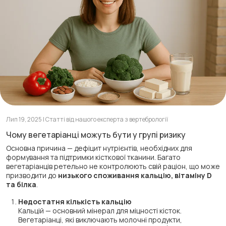
Лип 19, 2025 | Статті від нашого експерта з вертебрології
Чому вегетаріанці можуть бути у групі ризику
Основна причина — дефіцит нутрієнтів, необхідних для
формування та підтримки кісткової тканини. Багато
вегетаріанців ретельно не контролюють свій раціон, що може
призводити до
низького споживання кальцію, вітаміну D
та білка
.
Недостатня кількість кальцію
Кальцій — основний мінерал для міцності кісток.
Вегетаріанці, які виключають молочні продукти,