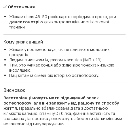
✅
Обстеження
Жінкам після 45–50 років варто періодично проходити
денситометрію
для контролю щільності кісткової
тканини.
Кому ризик вищий
Жінкам у постменопаузі, які не вживають молочних
продуктів.
Людям із низьким індексом маси тіла (ІМТ < 19).
Тим, хто уникає сонця або живе в регіонах із низькою
інсоляцією.
Пацієнтам із сімейною історією остеопорозу.
Висновок
Вегетаріанці можуть мати підвищений ризик
остеопорозу, але він залежить від раціону та способу
життя.
Правильно збалансована дієта з достатньою
кількістю кальцію, вітаміну D і білка, фізична активність та
своєчасна діагностика допоможуть зберегти кістки міцними
незалежно від типу харчування.