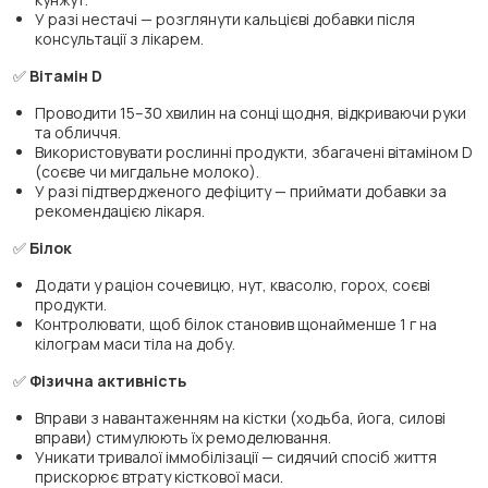
У разі нестачі — розглянути кальцієві добавки після
консультації з лікарем.
✅
Вітамін D
Проводити 15–30 хвилин на сонці щодня, відкриваючи руки
та обличчя.
Використовувати рослинні продукти, збагачені вітаміном D
(соєве чи мигдальне молоко).
У разі підтвердженого дефіциту — приймати добавки за
рекомендацією лікаря.
✅
Білок
Додати у раціон сочевицю, нут, квасолю, горох, соєві
продукти.
Контролювати, щоб білок становив щонайменше 1 г на
кілограм маси тіла на добу.
✅
Фізична активність
Вправи з навантаженням на кістки (ходьба, йога, силові
вправи) стимулюють їх ремоделювання.
Уникати тривалої іммобілізації — сидячий спосіб життя
прискорює втрату кісткової маси.