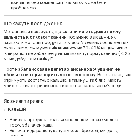
вживання без компенсації кальцієм може бути
проблемою.
Що кажуть дослідження
Метааналізи показують, що
вегани мають дещо нижчу
щільність кісткової тканини
порівняно з людьми, які
вживають молочні продукти та м’ясо. У деяких дослідженнях
ризик переломів у веганів виявився на 30–40% вищим, якщо
їхній раціон не забезпечував мінімальну норму кальцію (≥525
мг на добу) та вітаміну D.
Проте
збалансоване вегетаріанське харчування не
обов’язково призводить до остеопорозу
. Вегетаріанці, які
отримують достатньо кальцію, вітаміну D та білка, мають
майже такий же ризик втрати кісткової маси, як і м’ясоїди.
Як знизити ризик
✅
Кальцій
Вживати продукти, збагачені кальцієм: соєве молоко,
тофу, збагачені каші.
Включати до раціону капусту кейл, броколі, мигдаль,
кунжут.