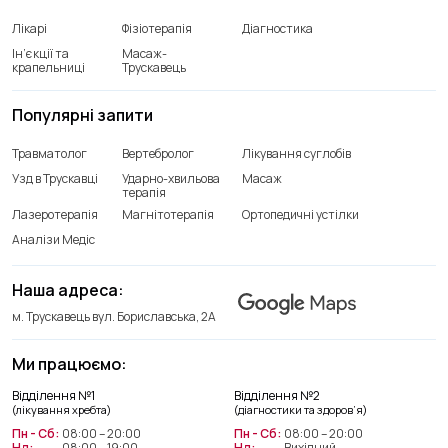
Лікарі
Фізіотерапія
Діагностика
Ін’єкції та
Масаж-
крапельниці
Трускавець
Популярні запити
Травматолог
Вертебролог
Лікування суглобів
Узд в Трускавці
Ударно-хвильова
Масаж
терапія
Лазеротерапія
Магнітотерапія
Ортопедичні устілки
Аналізи Медіс
Наша адреса:
м. Трускавець вул. Бориславська, 2А
Ми працюємо:
Відділення лікування хребта
Відділення №1
Відділення №2
+38(066) 209 52 46
(лікування хребта)
(діагностики та здоров’я)
Пн - Сб:
08:00 – 20:00
Пн - Сб:
08:00 – 20:00
Нд:
08:00 – 19:00
Нд:
Вихідний