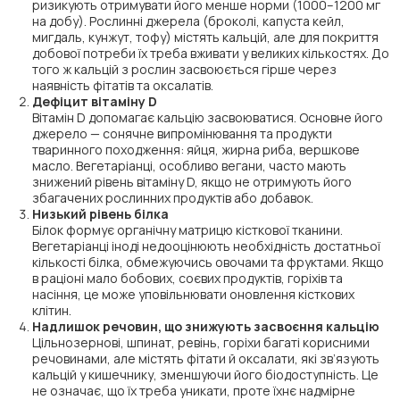
ризикують отримувати його менше норми (1000–1200 мг
на добу). Рослинні джерела (броколі, капуста кейл,
мигдаль, кунжут, тофу) містять кальцій, але для покриття
добової потреби їх треба вживати у великих кількостях. До
того ж кальцій з рослин засвоюється гірше через
наявність фітатів та оксалатів.
Дефіцит вітаміну D
Вітамін D допомагає кальцію засвоюватися. Основне його
джерело — сонячне випромінювання та продукти
тваринного походження: яйця, жирна риба, вершкове
масло. Вегетаріанці, особливо вегани, часто мають
знижений рівень вітаміну D, якщо не отримують його
збагачених рослинних продуктів або добавок.
Низький рівень білка
Білок формує органічну матрицю кісткової тканини.
Вегетаріанці іноді недооцінюють необхідність достатньої
кількості білка, обмежуючись овочами та фруктами. Якщо
в раціоні мало бобових, соєвих продуктів, горіхів та
насіння, це може уповільнювати оновлення кісткових
клітин.
Надлишок речовин, що знижують засвоєння кальцію
Цільнозернові, шпинат, ревінь, горіхи багаті корисними
речовинами, але містять фітати й оксалати, які зв’язують
кальцій у кишечнику, зменшуючи його біодоступність. Це
не означає, що їх треба уникати, проте їхнє надмірне