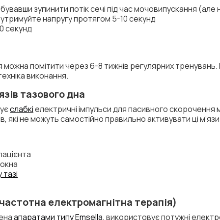
обувавши зупинити потік сечі під час мочовипускання (але 
і утримуйте напругу протягом 5-10 секунд
0 секунд
можна помітити через 6-8 тижнів регулярних тренувань. 
ехніка виконання.
язів тазового дна
вує
слабкі
електричні імпульси для пасивного скорочення м
, які не можуть самостійно правильно активувати ці м’язи
пацієнта
локна
 тазі
очастотна електромагнітна терапія)
лена
апаратами типу Emsella
, використовує потужні електро