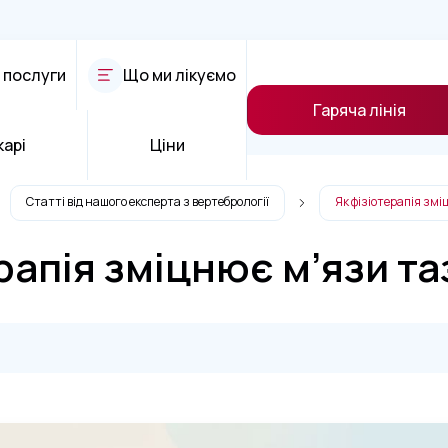
 послуги
Що ми лікуємо
Гаряча лінія
карі
Ціни
Статті від нашого експерта з вертебрології
Як фізіотерапія зм
рапія зміцнює м’язи т