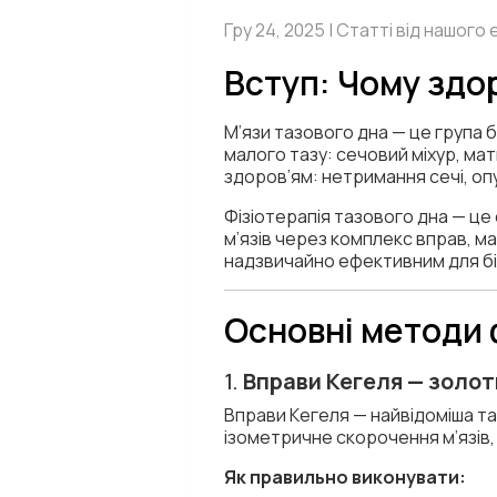
Гру 24, 2025 | Статті від нашог
Вступ: Чому здо
М’язи тазового дна — це група 
малого тазу: сечовий міхур, мат
здоров’ям: нетримання сечі, оп
Фізіотерапія тазового дна — це
м’язів через комплекс вправ, ма
надзвичайно ефективним для біл
Основні методи 
1.
Вправи Кегеля — золо
Вправи Кегеля — найвідоміша та
ізометричне скорочення м’язів, 
Як правильно виконувати: