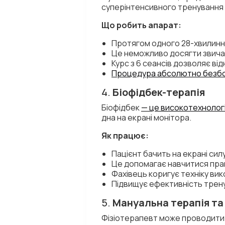
суперінтенсивного тренування 
Що робить апарат:
Протягом одного 28-хвилинно
Це неможливо досягти звич
Курс з 6 сеансів дозволяє від
Процедура абсолютно безбо
4.
Біофідбек-терапія
Біофідбек
— це високотехнолог
дна на екрані монітора.
Як працює:
Пацієнт бачить на екрані сил
Це допомагає навчитися пра
Фахівець коригує техніку вик
Підвищує ефективність трен
5.
Мануальна терапія та
Фізіотерапевт може проводити в