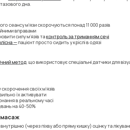
тазового дна.
го сеансу м’язи скорочуються понад 11 000 разів
айними вправами
новити силу м’язів та
контроль за триманням сечі
лісна —
пацієнт просто сидить у кріслі в одязі
ічний метод
, що використовує спеціальні датчики для візу
у скорочення своїх м’язів
вильно їх активувати
онання в реальному часі
увань на 40-50%
 масаж
нутрішню (через піхву або пряму кишку) оцінку та лікуванн