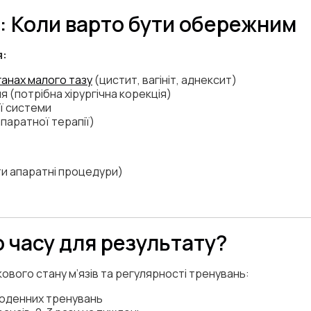
: Коли варто бути обережним
я:
ганах малого тазу
(цистит, вагініт, аднексит)
ня (потрібна хірургічна корекція)
ої системи
апаратної терапії)
ти апаратні процедури)
о часу для результату?
ового стану м’язів та регулярності тренувань:
щоденних тренувань