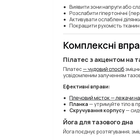
Виявити зони напруги або сл
Розслабити гіпертонічні (пер
Активувати ослаблені ділянк
Покращити рухомість тканин
Комплексні впра
Пілатес з акцентом на т
Пілатес
— чудовий спосіб
зміцни
усвідомленим залученням тазов
Ефективні вправи:
Плечовий місток — лежачи на
Планка
— утримуйте тіло в п
Скручування корпусу
— сид
Йога для тазового дна
Йога поєднує розтягування, зміц