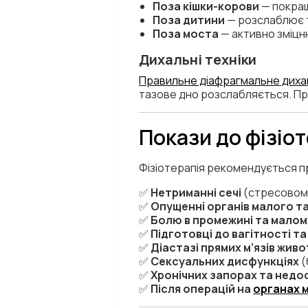
Поза кішки-корови
— покращ
Поза дитини
— розслаблює 
Поза моста
— активно зміц
Дихальні техніки
Правильне діафрагмальне диха
тазове дно розслабляється. При
Покази до фізіот
Фізіотерапія рекомендується п
✅
Нетриманні сечі
(стресовому
✅
Опущенні органів малого т
✅
Болю в промежині та малому
✅
Підготовці до вагітності та
✅
Діастазі прямих м’язів жив
✅
Сексуальних дисфункціях
(
✅
Хронічних запорах та недо
✅
Після операцій на
органах 