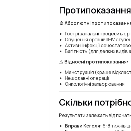
Протипоказання
🚫
Абсолютні протипоказанн
Гострі
запальні процеси в ор
Опущення органів III-IV ступе
Активні інфекції сечостатев
Вагітність (для деяких видів 
⚠️
Відносні протипоказання:
Менструація (краще відклас
Нещодавні операції
Онкологічні захворювання
Скільки потрібн
Результати залежать від початк
Вправи Кегеля:
6-8 тижнів 