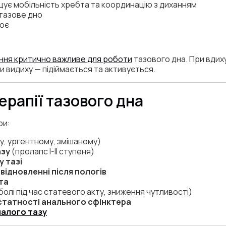
ує мобільність хребта та координацію з диханням
тазове дно
нює
ння критично важливе для роботи
тазового дна. При вдих
 видиху — підіймається та активується.
ерапії тазового дна
ри:
, ургентному, змішаному)
азу
(пролапс I-II ступеня)
 тазі
 відновленні після пологів
ота
болі під час статевого акту, зниження чутливості)
статності анального сфінктера
малого тазу