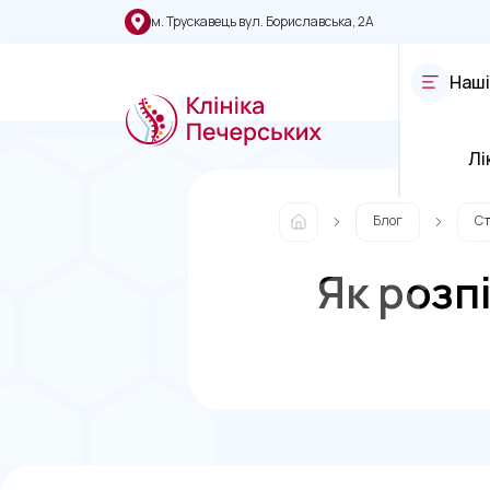
м. Трускавець вул. Бориславська, 2А
Наші
Лі
Блог
Ст
Як розп