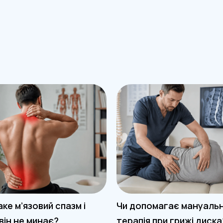
ке м’язовий спазм і
Чи допомагає мануаль
він не минає?
терапія при грижі диска