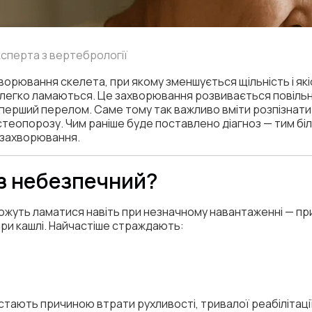
експерта з вертебрології
рювання скелета, при якому зменшується щільність і якіс
 легко ламаються. Це захворювання розвивається повільно
 перший перелом. Саме тому так важливо вміти розпізнати 
стеопорозу. Чим раніше буде поставлено діагноз — тим бі
 захворювання.
з небезпечний?
жуть ламатися навіть при незначному навантаженні — при 
 при кашлі. Найчастіше страждають:
.
стають причиною втрати рухливості, тривалої реабілітації 