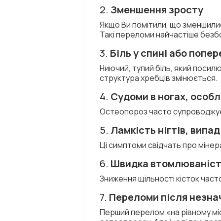
2.
Зменшення зросту
Якщо Ви помітили, що зменшилис
Такі переломи найчастіше безбо
3.
Біль у спині або попер
Ниючий, тупий біль, який посил
структура хребців змінюється.
4.
Судоми в ногах, особл
Остеопороз часто супроводжуєт
5.
Ламкість нігтів, випа
Ці симптоми свідчать про мінер
6.
Швидка втомлюваність
Зниження щільності кісток част
7.
Переломи після незна
Перший перелом «на рівному міс