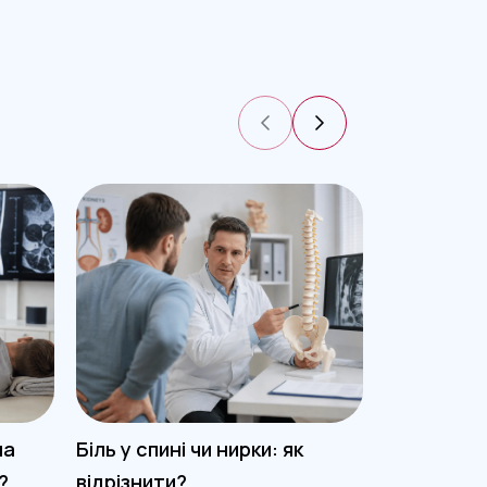
на
Біль у спині чи нирки: як
Чому боли
?
відрізнити?
суглоб пі