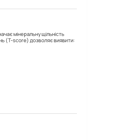
ачає мінеральну щільність
нь (T-score) дозволяє виявити: