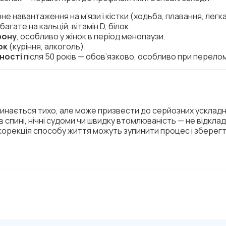
рне навантаження на м’язи і кістки (ходьба, плавання, легка
 багате на кальцій, вітамін D, білок.
фону
, особливо у жінок в період менопаузи.
ок
(куріння, алкоголь).
ьності
після 50 років — обов’язково, особливо при перелом
инається тихо, але може призвести до серйозних ускладне
в спині, нічні судоми чи швидку втомлюваність — не відкла
корекція способу життя можуть зупинити процес і зберегти