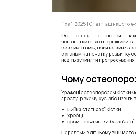
Тра 1, 2025 | Статті від нашого 
Остеопороз — це системне захво
чого кістки стають крихкими та
без симптомів, поки не виникає
організм на початку розвитку о
навіть зупинити прогресування
Чому остеопоро
Уражені остеопорозом кістки мо
зросту, різкому русі або навіть
шийка стегнової кістки,
хребці,
променева кістка (у зап’ясті)
Переломи в літньому віці часто 