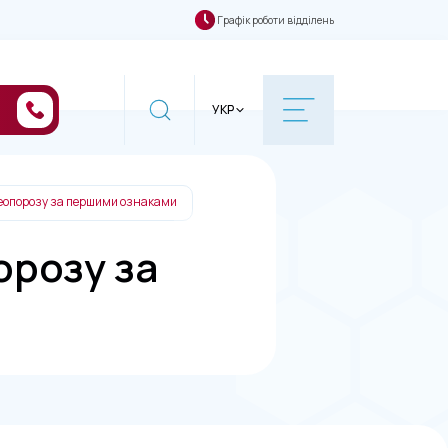
Графік роботи відділень
УКР
теопорозу за першими ознаками
орозу за