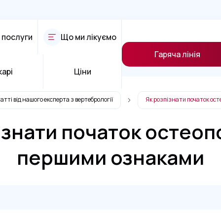
 послуги
Що ми лікуємо
Гаряча лінія
карі
Ціни
атті від нашого експерта з вертебрології
Як розпізнати початок ос
ізнати початок остеоп
першими ознаками