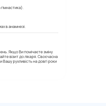
 гімнастика).
ах в анамнезі.
нь. Якщо Ви помічаєте зміну
дайте візит до лікаря. Своєчасна
 Вашу рухливість на довгі роки