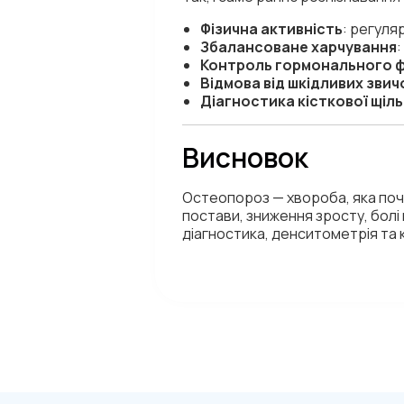
Фізична активність
: регуля
Збалансоване харчування
:
Контроль гормонального 
Відмова від шкідливих звич
Діагностика кісткової щіл
Висновок
Остеопороз — хвороба, яка поч
постави, зниження зросту, болі 
діагностика, денситометрія та 