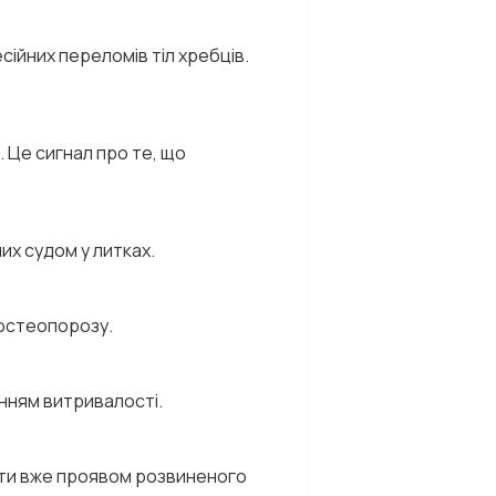
ійних переломів тіл хребців.
 Це сигнал про те, що
х судом у литках.
 остеопорозу.
енням витривалості.
бути вже проявом розвиненого