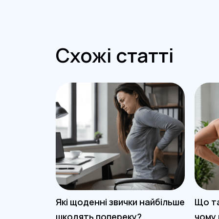
Схожі статті
Які щоденні звички найбільше
Що та
шкодять попереку?
чому 