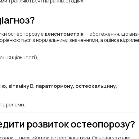
вми трапляються і на ранніх стадіях.
діагноз?
ики остеопорозу є
денситометрія
— обстеження, що визн
порівнюються з нормальними значеннями, а оцінка відхиле
ння щільності),
цію, вітаміну D, паратгормону, остеокальцину
;
а переломи.
едити розвиток остеопорозу?
 ознак — перший крок до профілактики. Основні заходи: