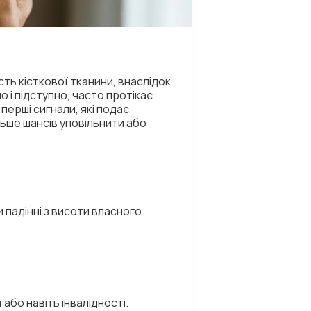
ть кісткової тканини, внаслідок
 і підступно, часто протікає
перші сигнали, які подає
льше шансів уповільнити або
падінні з висоти власного
або навіть інвалідності.