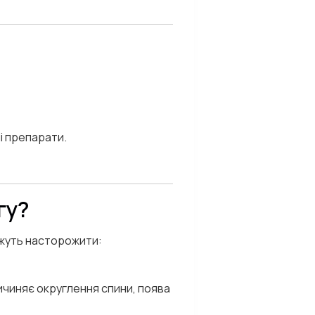
і препарати.
гу?
ожуть насторожити:
чиняє округлення спини, поява