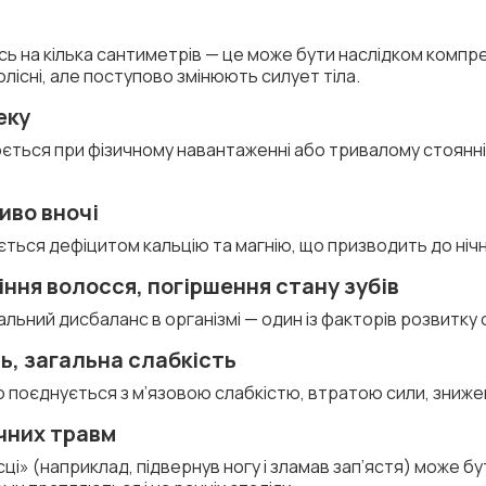
ь на кілька сантиметрів — це може бути наслідком компрес
лісні, але поступово змінюють силует тіла.
еку
юється при фізичному навантаженні або тривалому стоянні.
иво вночі
ься дефіцитом кальцію та магнію, що призводить до нічни
діння волосся, погіршення стану зубів
альний дисбаланс в організмі — один із факторів розвитку
, загальна слабкість
о поєднується з м’язовою слабкістю, втратою сили, зниж
чних травм
ці» (наприклад, підвернув ногу і зламав зап’ястя) може 