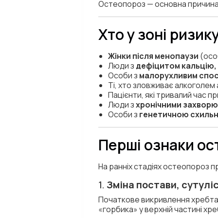
Остеопороз — основна причина ін
Хто у зоні ризик
Жінки після менопаузи
(особ
Люди з
дефіцитом кальцію, 
Особи з
малорухливим спо
Ті, хто зловживає алкоголем 
Пацієнти, які тривалий час 
Люди з
хронічними захворю
Особи з
генетичною схиль
Перші ознаки ос
На ранніх стадіях остеопороз п
1.
Зміна постави, сутулі
Початкове викривлення хребта,
«горбика» у верхній частині хре