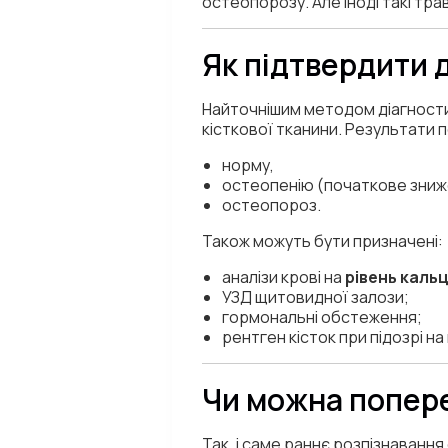
остеопорозу. Але іноді такі тра
Як підтвердити 
Найточнішим методом діагност
кісткової тканини. Результати 
норму,
остеопенію (початкове зниже
остеопороз.
Також можуть бути призначені:
аналізи крові на
рівень каль
УЗД щитовидної залози;
гормональні обстеження;
рентген кісток при підозрі н
Чи можна попер
Так, і саме раннє розпізнавання