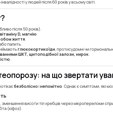
валідності у людей після 60 років у всьому світі.
у?
ливо після 50 років).
вітаміну D, магнію
.
собом життя
.
або палить.
приймають
глюкокортикоїди
, протисудомні чи гормональн
ваннями ШКТ, щитоподібної залози, нирок
.
ністю
.
теопорозу: на що звертати ува
ротікає
безболісно
і
непомітно
. Однак є симптоми, які м
сть
 зменшення висоти тіл хребців через мікропереломи спри
бта (кіфоз).