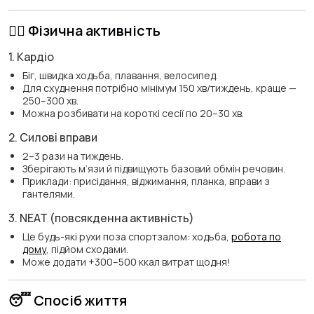
🏋️‍♀️ Фізична активність
1. Кардіо
Біг, швидка ходьба, плавання, велосипед.
Для схуднення потрібно мінімум 150 хв/тиждень, краще —
250–300 хв.
Можна розбивати на короткі сесії по 20–30 хв.
2. Силові вправи
2–3 рази на тиждень.
Зберігають м’язи й підвищують базовий обмін речовин.
Приклади: присідання, віджимання, планка, вправи з
гантелями.
3. NEAT (повсякденна активність)
Це будь-які рухи поза спортзалом: ходьба,
робота по
дому
, підйом сходами.
Може додати +300–500 ккал витрат щодня!
😴 Спосіб життя