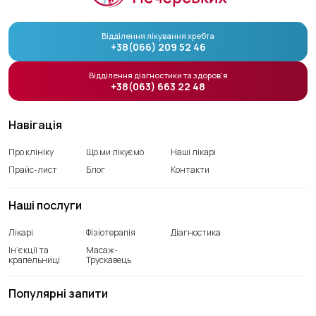
Відділення лікування хребта
+38(066) 209 52 46
Відділення діагностики та здоров’я
+38(063) 663 22 48
Навігація
Про клініку
Що ми лікуємо
Наші лікарі
Прайс-лист
Блог
Контакти
Наші послуги
Лікарі
Фізіотерапія
Діагностика
Ін’єкції та
Масаж-
крапельниці
Трускавець
Популярні запити