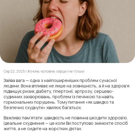
Сер 22, 2025 | Жіноче, чоловіче, серце і не тільки
Зайва вага — одна з найпоширеніших проблем сучасної
людини. Вона впливає не лише на зовнішність, а й на здоров’я:
підвищує ризик діабету, гіпертонії, артрозу, серцево-
судинних захворювань, проблем із печінкою та навіть
гормональних порушень. Тому питання «як швидко та
безпечно схуднути» хвилює багатьох.
Важливо пам’ятати: швидкість не повинна шкодити здоров’ю.
Ідеальне схуднення — це коли Ви поступово змінюєте спосіб
життя, а не сидите на жорстких дієтах.