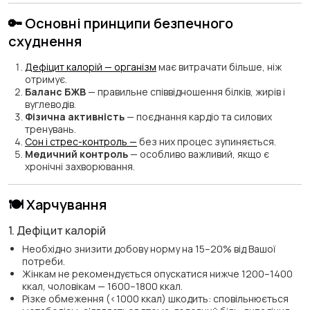
🔑 Основні принципи безпечного
схуднення
Дефіцит калорій — організм
має витрачати більше, ніж
отримує.
Баланс БЖВ
— правильне співвідношення білків, жирів і
вуглеводів.
Фізична активність
— поєднання кардіо та силових
тренувань.
Сон і стрес-контроль —
без них процес зупиняється.
Медичний контроль
— особливо важливий, якщо є
хронічні захворювання.
🍽️ Харчування
1. Дефіцит калорій
Необхідно знизити добову норму на 15–20% від Вашої
потреби.
Жінкам не рекомендується опускатися нижче 1200–1400
ккал, чоловікам — 1600–1800 ккал.
Різке обмеження (<1000 ккал) шкодить: сповільнюється