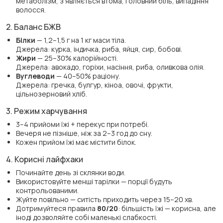
метаболізм, з’являється втома, головний біль, випадіння
волосся.
2. Баланс БЖВ
Білки
— 1,2–1,5 г на 1 кг маси тіла.
Джерела: курка, індичка, риба, яйця, сир, бобові.
Жири
— 25–30% калорійності.
Джерела: авокадо, горіхи, насіння, риба, оливкова олія.
Вуглеводи
— 40–50% раціону.
Джерела: гречка, булгур, кіноа, овочі, фрукти,
цільнозерновий хліб.
3. Режим харчування
3–4 прийоми їжі + перекус при потребі.
Вечеря не пізніше, ніж за 2–3 год до сну.
Кожен прийом їжі має містити білок.
4. Корисні лайфхаки
Починайте день зі склянки води.
Використовуйте менші тарілки — порції будуть
контрольованими.
Жуйте повільно — ситість приходить через 15–20 хв.
Дотримуйтеся правила
80/20
: більшість їжі — корисна, але
іноді дозволяйте собі маленькі слабкості.