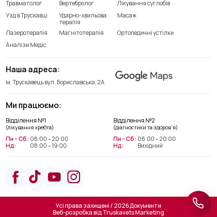
Травматолог
Вертебролог
Лікування суглобів
Узд в Трускавці
Ударно-хвильова
Масаж
терапія
Лазеротерапія
Магнітотерапія
Ортопедичні устілки
Аналізи Медіс
Наша адреса:
м. Трускавець вул. Бориславська, 2А
Ми працюємо:
Відділення лікування хребта
Відділення №1
Відділення №2
+38(066) 209 52 46
(лікування хребта)
(діагностики та здоров’я)
Пн - Сб:
08:00 – 20:00
Пн - Сб:
08:00 – 20:00
Нд:
08:00 – 19:00
Нд:
Вихідний
Відділення діагностики та
здоров’я
+38(063) 663 22 48
Усі права захищені / 2026
Документи
Веб-розробка від
Truskavets Marketing