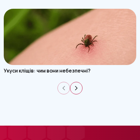
Укуси кліщів: чим вони небезпечні?