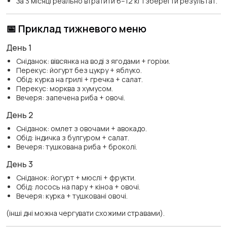
За 3 місяці реально втратити 6–12 кг і зберегти результат.
📅 Приклад тижневого меню
День 1
Сніданок: вівсянка на воді з ягодами + горіхи.
Перекус: йогурт без цукру + яблуко.
Обід: курка на грилі + гречка + салат.
Перекус: морква з хумусом.
Вечеря: запечена риба + овочі.
День 2
Сніданок: омлет з овочами + авокадо.
Обід: індичка з булгуром + салат.
Вечеря: тушкована риба + броколі.
День 3
Сніданок: йогурт + мюслі + фрукти.
Обід: лосось на пару + кіноа + овочі.
Вечеря: курка + тушковані овочі.
(інші дні можна чергувати схожими стравами).