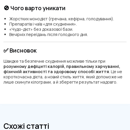
🚫 Чого варто уникати
Жорстких монодієт (гречана, кефірна, голодування).
Препаратів і чаїв «для схуднення».
«Чудо-дієт» без доказової бази.
Вечірніх переїдань після голодного дня.
✅ Висновок
Швидке та безпечне схуднення можливе тільки при
розумному дефіциті калорій, правильному харчуванні,
фізичній активності та здоровому способі життя
. Це не
короткочасна дієта, а новий стиль життя, який допоможе не
лише скинути кілограми, а й зберегти результат надовго.
Схожі статті