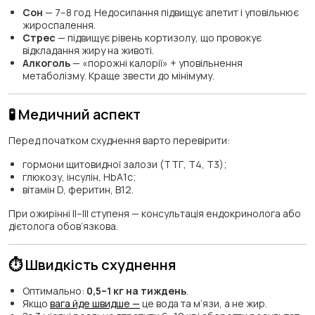
Сон
— 7–8 год. Недосипання підвищує апетит і уповільнює
жироспалення.
Стрес
— підвищує рівень кортизолу, що провокує
відкладання жиру на животі.
Алкоголь
— «порожні калорії» + уповільнення
метаболізму. Краще звести до мінімуму.
🧪 Медичний аспект
Перед початком схуднення варто перевірити:
гормони щитовидної залози (ТТГ, Т4, Т3);
глюкозу, інсулін, HbA1c;
вітамін D, феритин, В12.
При ожирінні ІІ–ІІІ ступеня — консультація ендокринолога або
дієтолога обов’язкова.
⏱️ Швидкість схуднення
Оптимально:
0,5–1 кг на тиждень
.
Якщо
вага йде швидше —
це вода та м’язи, а не жир.