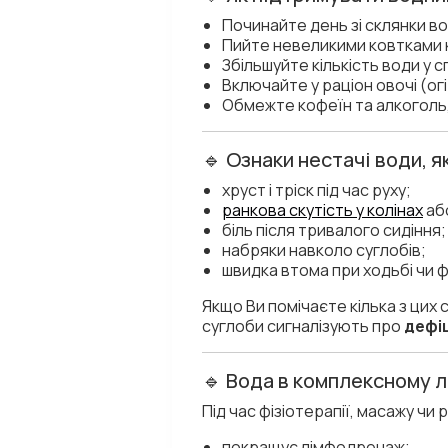
Починайте день зі склянки во
Пийте невеликими ковтками к
Збільшуйте кількість води у с
Включайте у раціон овочі (ог
Обмежте кофеїн та алкоголь,
🔹 Ознаки нестачі води, 
хруст і тріск під час руху;
ранкова скутість у колінах
аб
біль після тривалого сидіння;
набряки навколо суглобів;
швидка втома при ходьбі чи ф
Якщо Ви помічаєте кілька з цих 
суглоби сигналізують про
дефіц
🔹 Вода в комплексному л
Під час фізіотерапії, масажу чи
покращує лімфодренаж;