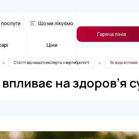
 послуги
Що ми лікуємо
Гаряча лінія
карі
Ціни
Статті від нашого експерта з вертебрології
Як вода впливає 
 впливає на здоров’я с