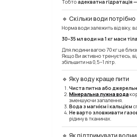
Тобто
адекватна гідратація —
🔹 Скільки води потрібно
Норма води залежить від віку, в
30–35 мл води на 1 кг маси тіл
Для людини вагою 70 кг це близь
Якщо Ви активно тренуєтесь, ві
збільшити на 0,5–1 літр.
🔹 Яку воду краще пити
Чиста питна або джерельн
Мінеральна лужна вода
кор
зменшуючи запалення.
Вода з магнієм і кальцієм
сп
Не варто зловживати газ
рідину в тканинах.
🔹 Як підтримувати водни