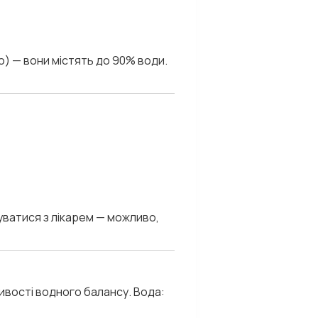
ко) — вони містять до 90% води.
туватися з лікарем — можливо,
ливості водного балансу. Вода: