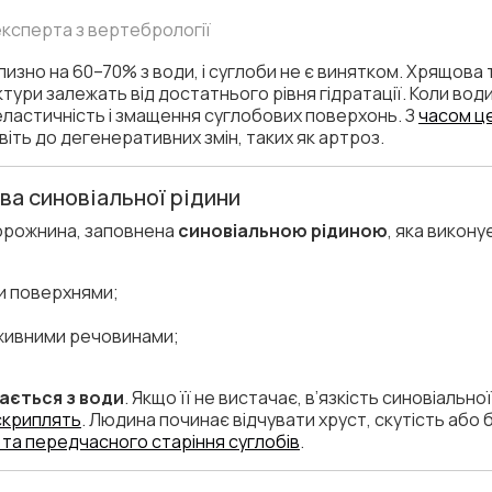
 експерта з вертебрології
изно на 60–70% з води, і суглоби не є винятком. Хрящова т
уктури залежать від достатнього рівня гідратації. Коли вод
еластичність і змащення суглобових поверхонь. З
часом ц
віть до дегенеративних змін, таких як артроз.
ва синовіальної рідини
порожнина, заповнена
синовіальною рідиною
, яка викон
и поверхнями;
оживними речовинами;
дається з води
. Якщо її не вистачає, в’язкість синовіально
 скриплять
. Людина починає відчувати хруст, скутість або б
та передчасного старіння суглобів
.