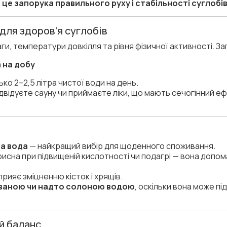
 це запорука правильного руху і стабільності суглобі
 для здоров’я суглобів
аги, температури довкілля та рівня фізичної активності. З
а на добу
ко 2–2,5 літра чистої води на день.
двідуєте сауну чи приймаєте ліки, що мають сечогінний еф
а вода
— найкращий вибір для щоденного споживання.
исна при підвищеній кислотності чи подагрі — вона допом
рияє зміцненню кісток і хрящів.
ованою чи надто солоною водою
, оскільки вона може п
й баланс