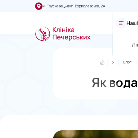
м. Трускавець вул. Бориславська, 2А
Наші
Лі
Блог
Як вода