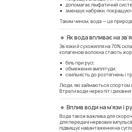
допомагає лімфатичній сист
зменшує набряки, покращуюч
Таким чином, вода — це приро
🔹 Як вода впливає на зв’
Зв’язки й сухожилля на 70% скл
колагенові волокна стають жор
біль при русі;
обмеження амплітуди;
схильність до розтягнень і т
Люди, які займаються спортом 
Втрати води через піт і диханн
🔹 Вплив води на м’язи і 
Вода також важлива для скорочен
для передачі нервових імпульс
підвищує навантаження на сугл