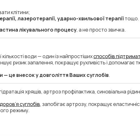
ати клітини;
ерапії, лазеротерапії, ударно-хвильової терапії
тощо.
частина лікувального процесу
, а не просто звичка.
кількості води — один із найпростіших
способів підтрима
меншує ризик запалення, покращує рухливість і допомагає 
 — це внесок у довголіття Ваших суглобів
.
 гідратація хрящів, артроз профілактика, синовіальна ріди
доров’я суглобів
, запобігає артрозу, покращує еластичніс
ого режиму.