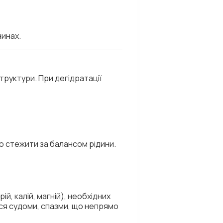
нинах.
труктури. При дегідратації
о стежити за балансом рідини.
й, калій, магній), необхідних
ся судоми, спазми, що непрямо