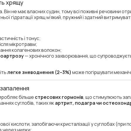
ть хрящу
 Він не має власних судин, тому всі поживні речовини от
атньої гідратації хрящ м’який, пружний і здатний витримув
стичність і тонус;
ісля мікротравм;
ання колагенових волокон;
еоартрозу
— хронічного захворювання, що супроводжуєт
іть
легке зневоднення (2–3%)
може погіршувати механіч
 запалення
виробляє більше
стресових гормонів
, що стимулюють зап
аннях суглобів, таких як
артрит, подагра чи остеохонд
ої кислоти, запобігаючи кристалізації у суглобах (при по
в через нирки;