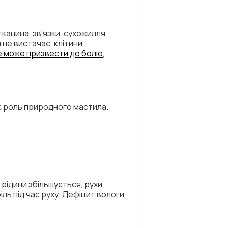
канина, зв’язки, сухожилля,
и не вистачає, клітини
е може призвести до болю
,
ує роль природного мастила.
ї рідини збільшується, рухи
іль під час руху. Дефіцит вологи