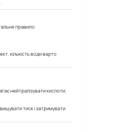
в
.
агальне правило:
ект, кількість води варто
агає нейтралізувати кислоти,
ідвищувати тиск і затримувати