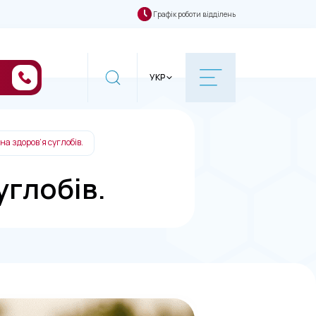
Графік роботи відділень
УКР
на здоров’я суглобів.
углобів.