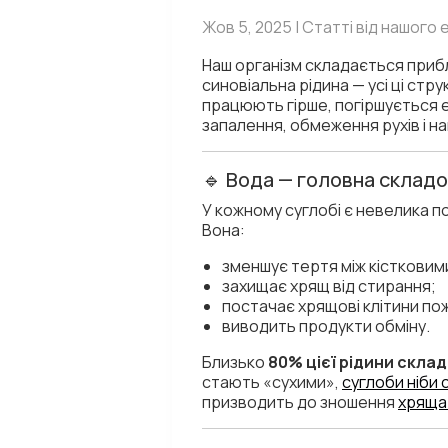
Жов 5, 2025 | Статті від нашого
Наш організм складається прибл
синовіальна рідина — усі ці стр
працюють гірше, погіршується 
запалення, обмеження рухів і на
🔹 Вода — головна складо
У кожному суглобі є невелика 
Вона:
зменшує тертя між кістковим
захищає хрящ від стирання;
постачає хрящові клітини п
виводить продукти обміну.
Близько
80% цієї рідини скла
стають «сухими»,
суглоби ніби
призводить до зношення
хряща 