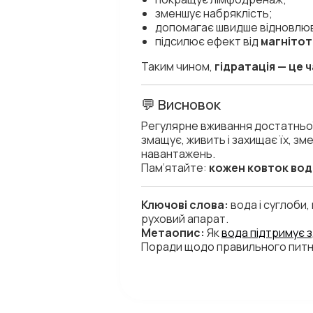
зменшує набряклість;
допомагає швидше відновлюв
підсилює ефект від
магнітот
Таким чином,
гідратація — це 
💬 Висновок
Регулярне вживання достатньої 
змащує, живить і захищає їх, з
навантажень.
Пам’ятайте:
кожен ковток води
Ключові слова:
вода і суглоби,
руховий апарат.
Метаопис:
Як
вода підтримує з
Поради щодо правильного питн