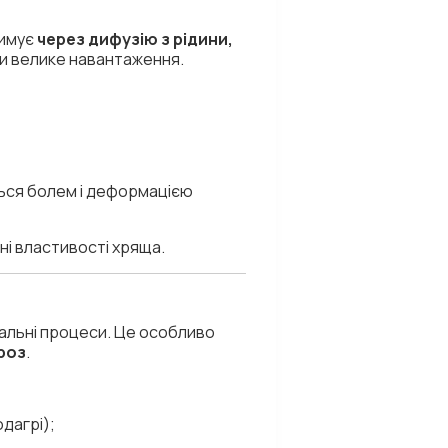
римує
через дифузію з рідини,
ати велике навантаження.
ься болем і деформацією
ні властивості хряща.
альні процеси. Це особливо
роз
.
дагрі);