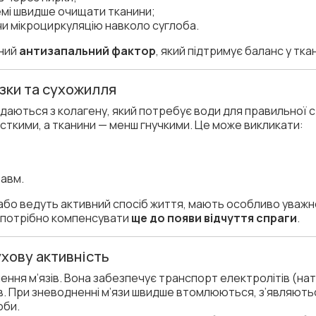
емі швидше очищати тканини;
и мікроциркуляцію навколо суглоба.
дний
антизапальний фактор
, який підтримує баланс у тка
язки та сухожилля
адаються з колагену, який потребує води для правильної с
сткими, а тканини — менш гнучкими. Це може викликати:
равм.
або ведуть активний спосіб життя, мають особливо уважн
я потрібно компенсувати
ще до появи відчуття спраги
.
рухову активність
ня м’язів. Вона забезпечує транспорт електролітів (натрі
ів. При зневодненні м’язи швидше втомлюються, з’являють
оби.