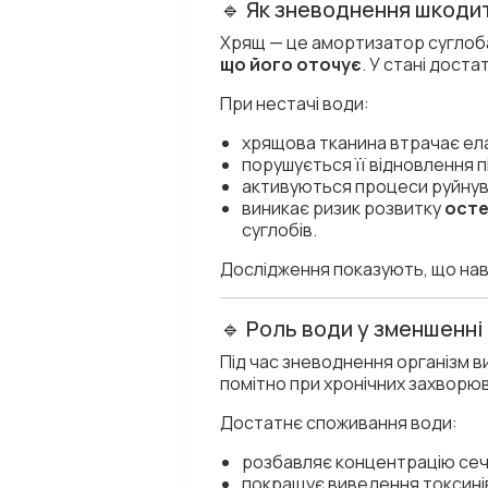
🔹 Як зневоднення шкоди
Хрящ — це амортизатор суглоба.
що його оточує
. У стані дост
При нестачі води:
хрящова тканина втрачає ела
порушується її відновлення п
активуються процеси руйнув
виникає ризик розвитку
ост
суглобів.
Дослідження показують, що нав
🔹 Роль води у зменшенні
Під час зневоднення організм 
помітно при хронічних захворюв
Достатнє споживання води:
розбавляє концентрацію сечов
покращує виведення токсині