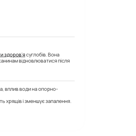
ти здоров’я
суглобів. Вона
тканинам відновлюватися після
на, вплив води на опорно-
ть хрящів і зменшує запалення.