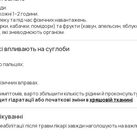
ди.
ожні 1–2 години.
пеку та під час фізичних навантажень.
ірки, кабачки, помідори) та фрукти (кавун, апельсин, яблу
 які зневоднюють організм.
які впливають на суглоби
о пальцях;
ізичних вправах.
симптомів, варто збільшити кількість рідини й проконсуль
ит гідратації або початкові зміни в
хрящовій тканині
.
ікуванні
 реабілітації після травм лікарі завжди наголошують на важ