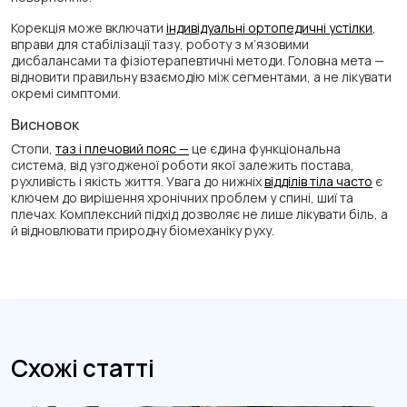
Корекція може включати
індивідуальні ортопедичні устілки
,
вправи для стабілізації тазу, роботу з м’язовими
дисбалансами та фізіотерапевтичні методи. Головна мета —
відновити правильну взаємодію між сегментами, а не лікувати
окремі симптоми.
Висновок
Стопи,
таз і плечовий пояс —
це єдина функціональна
система, від узгодженої роботи якої залежить постава,
рухливість і якість життя. Увага до нижніх
відділів тіла часто
є
ключем до вирішення хронічних проблем у спині, шиї та
плечах. Комплексний підхід дозволяє не лише лікувати біль, а
й відновлювати природну біомеханіку руху.
Схожі статті