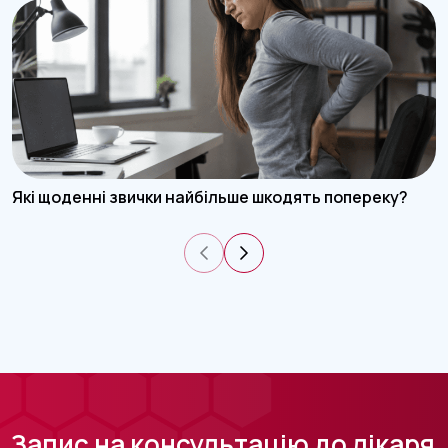
Які щоденні звички найбільше шкодять попереку?
Запис на консультацію до лікаря