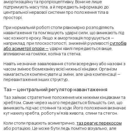
амортизаційну та пропріоцептивну. Вони не лише
підтримують масу тіла, а й передають інформацію до
центральної нервової системи про положення тіла в
просторі.
При нормальній роботі стопи рівномірно розподіляють
навантаження та пом’якшують ударні сили, що виникають під
час кожного кроку. Якщо ж амортизація порушується —
наприклад, при плоскостопості, зниженій рухливості
суглобів
або асиметрії опори —
ударні хвилі передаються вище,
впливаючи на гомілки, коліна та стегна.
Навіть незначне завалювання стопи всередину або назовні з
часом змінює біомеханіку всієї нижньої кінцівки. Організм
намагається компенсувати ці зміни, але ціна компенсації —
перевантаження інших структур.
Таз — центральний регулятор навантаження
Таз займає стратегічне положення між нижніми кінцівками та
хребтом. Саме через нього передається більшість сил, що
виникають під час стояння та ходи. Його положення визначає
кут нахилу хребта, роботу м’язів живота, спини та стегон.
Коли стопи працюють асиметрично,
таз реагує перекосом
або ротацією. Це може бути ледь помітно візуально, але