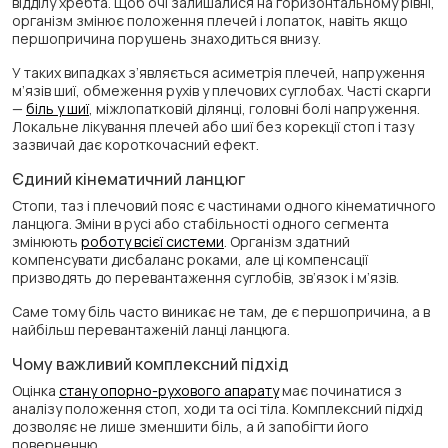
відділу хребта. Щоб очі залишалися на горизонтальному рівні,
організм змінює положення плечей і лопаток, навіть якщо
першопричина порушень знаходиться внизу.
У таких випадках з’являється асиметрія плечей, напруження
м’язів шиї, обмеження рухів у плечових суглобах. Часті скарги
—
біль у шиї
, міжлопатковій ділянці, головні болі напруження.
Локальне лікування плечей або шиї без корекції стоп і тазу
зазвичай дає короткочасний ефект.
Єдиний кінематичний ланцюг
Стопи, таз і плечовий пояс є частинами одного кінематичного
ланцюга. Зміни в русі або стабільності одного сегмента
змінюють
роботу всієї системи
. Організм здатний
компенсувати дисбаланс роками, але ці компенсації
призводять до перевантаження суглобів, зв’язок і м’язів.
Саме тому біль часто виникає не там, де є першопричина, а в
найбільш перевантаженій ланці ланцюга.
Чому важливий комплексний підхід
Оцінка
стану опорно-рухового апарату
має починатися з
аналізу положення стоп, ходи та осі тіла. Комплексний підхід
дозволяє не лише зменшити біль, а й запобігти його
поверненню.