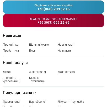
Відділення лікування хребта
+38(066) 209 52 46
Відділення діагностики та здоров’я
+38(063) 663 22 48
Навігація
Про клініку
Що ми лікуємо
Наші лікарі
Прайс-лист
Блог
Контакти
Наші послуги
Лікарі
Фізіотерапія
Діагностика
Ін’єкції та
Масаж-
крапельниці
Трускавець
Популярні запити
Травматолог
Вертебролог
Лікування суглобів