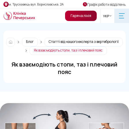
Графік роботи відділень
м. Трускавець вул. Бориславська, 2А
Гаряча лінія
УКР
Блог
Статті від нашого експерта з вертебрології
Як взаємодіють стопи, таз і плечовий пояс
Як взаємодіють стопи, таз і плечовий
пояс