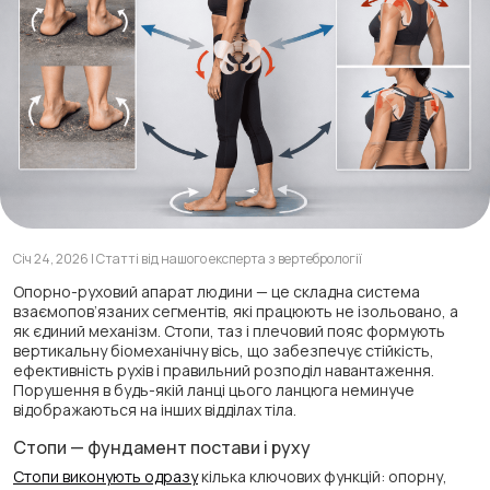
Січ 24, 2026 | Статті від нашого експерта з вертебрології
Опорно-руховий апарат людини — це складна система
взаємопов’язаних сегментів, які працюють не ізольовано, а
як єдиний механізм. Стопи, таз і плечовий пояс формують
вертикальну біомеханічну вісь, що забезпечує стійкість,
ефективність рухів і правильний розподіл навантаження.
Порушення в будь-якій ланці цього ланцюга неминуче
відображаються на інших відділах тіла.
Стопи — фундамент постави і руху
Стопи виконують одразу
кілька ключових функцій: опорну,