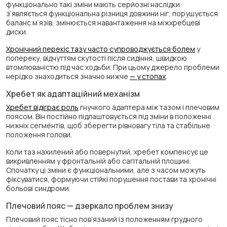
функціонально такі зміни мають серйозні наслідки:
з’являється функціональна різниця довжини ніг, порушується
баланс м’язів, змінюється навантаження на міжхребцеві
диски.
Хронічний перекіс тазу часто супроводжується болем
у
попереку, відчуттям скутості після сидіння, швидкою
втомлюваністю під час ходьби. При цьому джерело проблеми
нерідко знаходиться значно нижче
— у стопах
.
Хребет як адаптаційний механізм
Хребет відіграє роль
гнучкого адаптера між тазом і плечовим
поясом. Він постійно підлаштовується під зміни в положенні
нижніх сегментів, щоб зберегти рівновагу тіла та стабільне
положення голови.
Коли таз нахилений або повернутий, хребет компенсує це
викривленням у фронтальній або сагітальній площині.
Спочатку ці зміни є функціональними, але з часом можуть
фіксуватися, формуючи стійкі порушення постави та хронічні
больові синдроми.
Плечовий пояс — дзеркало проблем знизу
Плечовий пояс тісно пов’язаний із положенням грудного