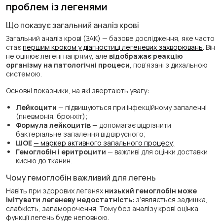
проблем із легенями
Що показує загальний аналіз крові
Загальний аналіз крові (ЗАК) — базове дослідження, яке часто
стає
першим кроком у діагностиці легеневих захворювань
. Він
не оцінює легені напряму, але
відображає реакцію
організму на патологічні процеси
, пов’язані з дихальною
системою.
Основні показники, на які звертають увагу:
Лейкоцити
— підвищуються при інфекційному запаленні
(пневмонія, бронхіт);
Формула лейкоцитів
— допомагає відрізнити
бактеріальне запалення від вірусного;
ШОЕ
— маркер активного запального процесу;
Гемоглобін і еритроцити
— важливі для оцінки доставки
кисню до тканин.
Чому гемоглобін важливий для легень
Навіть при здорових легенях
низький гемоглобін може
імітувати легеневу недостатність
: з’являється задишка,
слабкість, запаморочення. Тому без аналізу крові оцінка
функції легень буде неповною.