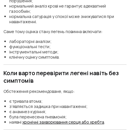
порушення;
нормальний аналіз крові не гарантує адекватний
газообмін;
нормальна сатурація у спокої може знижуватися при
навантаженні.
Саме тому оцінка стану легень повинна включати:
лабораторні аналізи;
функціональні тести;
інструментальні методи;
клінічну оцінку симптомів.
Коли варто перевірити легені навіть без
симптомів
Обстеження рекомендоване, якщо:
є тривала втома;
з’являється задишка при навантаженні;
є анамнез куріння;
була перенесена пневмонія;
наявні
хронічні захворювання серця або хребта
.