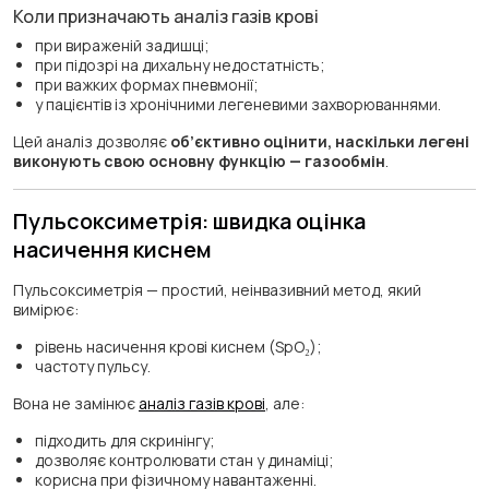
Коли призначають аналіз газів крові
при вираженій задишці;
при підозрі на дихальну недостатність;
при важких формах пневмонії;
у пацієнтів із хронічними легеневими захворюваннями.
Цей аналіз дозволяє
об’єктивно оцінити, наскільки легені
виконують свою основну функцію — газообмін
.
Пульсоксиметрія: швидка оцінка
насичення киснем
Пульсоксиметрія — простий, неінвазивний метод, який
вимірює:
рівень насичення крові киснем (SpO₂);
частоту пульсу.
Вона не замінює
аналіз газів крові
, але:
підходить для скринінгу;
дозволяє контролювати стан у динаміці;
корисна при фізичному навантаженні.