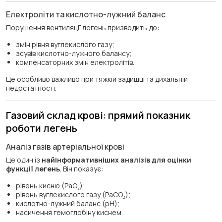
Електроліти та кислотно-лужний баланс
Порушення вентиляції легень призводить до:
змін рівня вуглекислого газу;
зсувів кислотно-лужного балансу;
компенсаторних змін електролітів.
Це особливо важливо при тяжкій задишці та дихальній
недостатності.
Газовий склад крові: прямий показник
роботи легень
Аналіз газів артеріальної крові
Це один із
найінформативніших аналізів для оцінки
функції легень
. Він показує:
рівень кисню (PaO₂);
рівень вуглекислого газу (PaCO₂);
кислотно-лужний баланс (pH);
насичення гемоглобіну киснем.