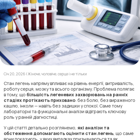
Січ 20, 2026 | Жіноче, чоловіче, серце і не тільки
Стан легень напряму впливає на рівень енергії, витривалість,
роботу серця, мозку та всього організму. Проблема полягає
в тому, що
більшість легеневих захворювань на ранніх
стадіях протікають приховано
: без болю, без вираженого
кашлю, інколи — навіть без задишки у спокої. Саме тому
лабораторні та функціональні аналізи відіграють ключову
роль у ранній діагностиці.
У цій статті детально розглянемо,
які аналізи та
обстеження допомагають оцінити стан легень
, що саме
вони показують, у яких випадках призначаються та як