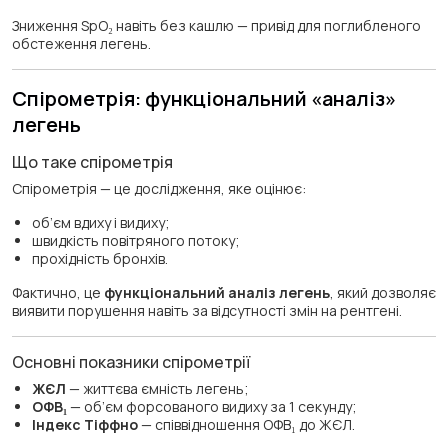
Зниження SpO₂ навіть без кашлю — привід для поглибленого
обстеження легень.
Спірометрія: функціональний «аналіз»
легень
Що таке спірометрія
Спірометрія — це дослідження, яке оцінює:
об’єм вдиху і видиху;
швидкість повітряного потоку;
прохідність бронхів.
Фактично, це
функціональний аналіз легень
, який дозволяє
виявити порушення навіть за відсутності змін на рентгені.
Основні показники спірометрії
ЖЄЛ
— життєва ємність легень;
ОФВ₁
— об’єм форсованого видиху за 1 секунду;
Індекс Тіффно
— співвідношення ОФВ₁ до ЖЄЛ.