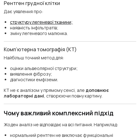
Рентген грудної клітки
Дає уявлення про:
структуру легеневої тканини;
наявність інфільтратів;
зміну легеневого малюнка.
Комп’ютерна томографія (КТ)
Найбільш точний метод для:
оцінки альвеолярної структури;
виявлення фіброзу;
діагностики емфіземи.
КТ не є аналізом у прямому сенсі, але
доповнює
лабораторні дані
, створюючи повну картину.
Чому важливий комплексний підхід
Жоден аналіз не відповідає на всі питання. Наприклад:
нормальний рентген не виключає функціональні