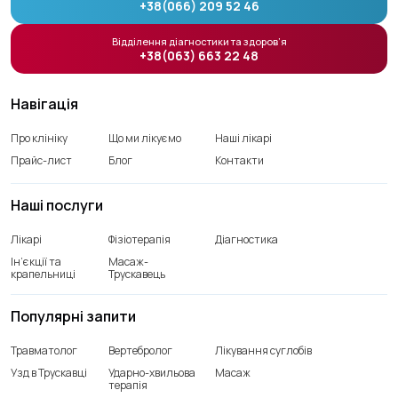
+38(066) 209 52 46
Відділення діагностики та здоров’я
+38(063) 663 22 48
Навігація
Про клініку
Що ми лікуємо
Наші лікарі
Прайс-лист
Блог
Контакти
Наші послуги
Лікарі
Фізіотерапія
Діагностика
Ін’єкції та
Масаж-
крапельниці
Трускавець
Популярні запити
Травматолог
Вертебролог
Лікування суглобів
Узд в Трускавці
Ударно-хвильова
Масаж
терапія