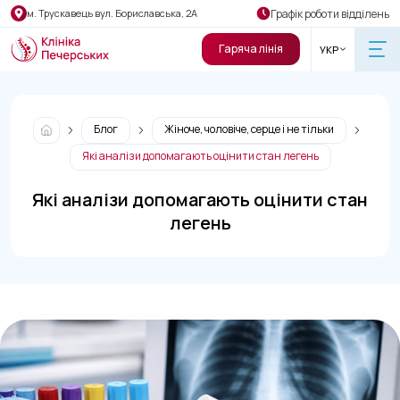
Графік роботи відділень
м. Трускавець вул. Бориславська, 2А
Гаряча лінія
УКР
Блог
Жіноче, чоловіче, серце і не тільки
Які аналізи допомагають оцінити стан легень
Які аналізи допомагають оцінити стан
легень