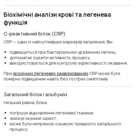
Біохімічні аналізи крові та легенева
функція
С-реактивний білок (CRP)
CRP — один із найчутливіших маркерів запалення. Він:
підвищується при бактеріальних ураженнях легень;
допомагає оцінити активність процесу;
використовується для контролю ефективності лікування.
При
хронічних легеневих захворюваннях
CRP може бути
помірно підвищеним навіть без гострих симптомів.
Загальний білок і альбумін
Низький рівень білка:
погіршує відновлення легеневої тканини;
знижує імунний захист;
може бути непрямою ознакою тривалого запального
процесу.