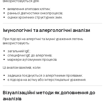
Використовується для:
виявлення атипових клітин;
ранньої діагностики онкопроцесів;
оцінки хронічних структурних змін.
Імунологічні та алергологічні аналізи
При підозрі на алергічні та імунні ураження легень
використовують:
загальний IgE;
специфічні IgE до алергенів;
маркери аутоімунних процесів.
Ці аналізи важливі, коли:
задишка поєднується з алергічними проявами;
є підозра на астму або інтерстиціальні ураження.
Візуалізаційні методи як доповнення до
аналізів