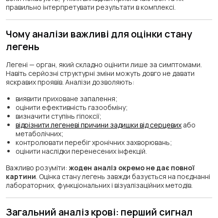
правильно інтерпретувати результати в комплексі.
Чому аналізи важливі для оцінки стану
легень
Легені — орган, який складно оцінити лише за симптомами.
Навіть серйозні структурні зміни можуть довго не давати
яскравих проявів. Аналізи дозволяють:
виявити приховане запалення;
оцінити ефективність газообміну;
визначити ступінь гіпоксії;
відрізнити легеневі причини задишки від серцевих
або
метаболічних;
контролювати перебіг хронічних захворювань;
оцінити наслідки перенесених інфекцій.
Важливо розуміти:
жоден аналіз окремо не дає повної
картини
. Оцінка стану легень завжди базується на поєднанні
лабораторних, функціональних і візуалізаційних методів.
Загальний аналіз крові: перший сигнал