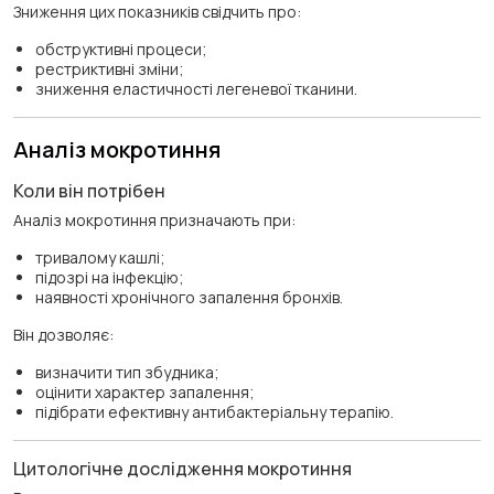
Зниження цих показників свідчить про:
обструктивні процеси;
рестриктивні зміни;
зниження еластичності легеневої тканини.
Аналіз мокротиння
Коли він потрібен
Аналіз мокротиння призначають при:
тривалому кашлі;
підозрі на інфекцію;
наявності хронічного запалення бронхів.
Він дозволяє:
визначити тип збудника;
оцінити характер запалення;
підібрати ефективну антибактеріальну терапію.
Цитологічне дослідження мокротиння