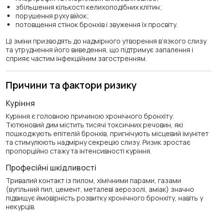
збільшення кількості келихоподібних клітин;
порушення руху війок;
потовщення стінок бронхів і звуження їх просвіту.
Ці зміни призводять до надмірного утворення в’язкого слизу
та утруднення його виведення, що підтримує запалення і
сприяє частим інфекційним загостренням.
Причини та фактори ризику
Куріння
Куріння є головною причиною хронічного бронхіту.
Тютюновий дим містить тисячі токсичних речовин, які
пошкоджують епітелій бронхів, пригнічують місцевий імунітет
та стимулюють надмірну секрецію слизу. Ризик зростає
пропорційно стажу та інтенсивності куріння.
Професійні шкідливості
Тривалий контакт із пилом, хімічними парами, газами
(вугільний пил, цемент, металеві аерозолі, аміак) значно
підвищує ймовірність розвитку хронічного бронхіту, навіть у
некурців.