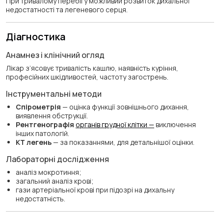
При тривалому перебігу можливий розвиток дихальної
недостатності та легеневого серця.
Діагностика
Анамнез і клінічний огляд
Лікар з’ясовує тривалість кашлю, наявність куріння,
професійних шкідливостей, частоту загострень.
Інструментальні методи
Спірометрія
— оцінка функції зовнішнього дихання,
виявлення обструкції.
Рентгенографія
органів грудної клітки —
виключення
інших патологій.
КТ легень
— за показаннями, для детальнішої оцінки.
Лабораторні дослідження
аналіз мокротиння;
загальний аналіз крові;
гази артеріальної крові при підозрі на дихальну
недостатність.