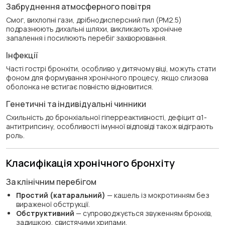
Забруднення атмосферного повітря
Смог, вихлопні гази, дрібнодисперсний пил (PM2.5)
подразнюють дихальні шляхи, викликають хронічне
запалення і посилюють перебіг захворювання.
Інфекції
Часті гострі бронхіти, особливо у дитячому віці, можуть стати
фоном для формування хронічного процесу, якщо слизова
оболонка не встигає повністю відновитися.
Генетичні та індивідуальні чинники
Схильність до бронхіальної гіперреактивності, дефіцит α1-
антитрипсину, особливості імунної відповіді також відіграють
роль.
Класифікація хронічного бронхіту
За клінічним перебігом
Простий (катаральний)
— кашель із мокротинням без
вираженої обструкції.
Обструктивний
— супроводжується звуженням бронхів,
задишкою, свистячими хрипами.