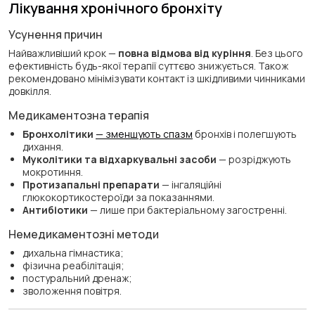
Лікування хронічного бронхіту
Усунення причин
Найважливіший крок —
повна відмова від куріння
. Без цього
ефективність будь-якої терапії суттєво знижується. Також
рекомендовано мінімізувати контакт із шкідливими чинниками
довкілля.
Медикаментозна терапія
Бронхолітики
— зменшують спазм
бронхів і полегшують
дихання.
Муколітики та відхаркувальні засоби
— розріджують
мокротиння.
Протизапальні препарати
— інгаляційні
глюкокортикостероїди за показаннями.
Антибіотики
— лише при бактеріальному загостренні.
Немедикаментозні методи
дихальна гімнастика;
фізична реабілітація;
постуральний дренаж;
зволоження повітря.