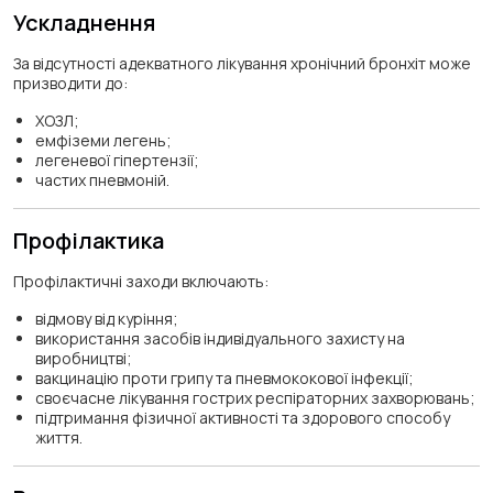
Ускладнення
За відсутності адекватного лікування хронічний бронхіт може
призводити до:
ХОЗЛ;
емфіземи легень;
легеневої гіпертензії;
частих пневмоній.
Профілактика
Профілактичні заходи включають:
відмову від куріння;
використання засобів індивідуального захисту на
виробництві;
вакцинацію проти грипу та пневмококової інфекції;
своєчасне лікування гострих респіраторних захворювань;
підтримання фізичної активності та здорового способу
життя.