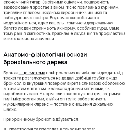
економічний тягар. За різними оцінками, поширеність
захворювання зростає з віком і тісно пов’язана з курінням,
тривалим впливом шкідливих виробничих чинників та
забрудненням повітря. Водночас хвороба часто
недооцінюється, адже кашель і «звичне відхаркування»
багато людей сприймають як норму, особливо курці. Саме
тому рання діагностика, правильне лікування та профілактика
мають ключове значення.
Анатомо-фізіологічні основи
бронхіального дерева
Бронхи
— це система
повітроносних шляхів, що відходять від
трахеї та розгалужуються на дедалі дрібніші трубки аж до
бронхіол. Їх внутрішня поверхня вкрита слизовою оболонкою
з війчастим епітелієм і келихоподібними клітинами, які
виробляють слиз. У нормі слиз зволожує повітря, затримує
пил і мікроорганізми, а війки епітелію забезпечують
мукоциліарний кліренс — постійне очищення дихальних
шляхів.
При хронічному бронхіті відбувається:
гіпертрофія та гіперплазія слизових залоз;