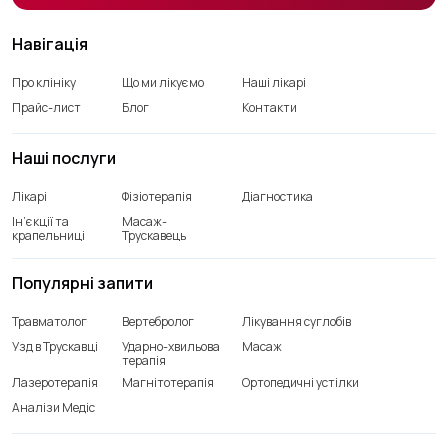
Навігація
Про клініку
Що ми лікуємо
Наші лікарі
Прайс-лист
Блог
Контакти
Наші послуги
Лікарі
Фізіотерапія
Діагностика
Ін’єкції та
Масаж-
крапельниці
Трускавець
Популярні запити
Травматолог
Вертебролог
Лікування суглобів
Узд в Трускавці
Ударно-хвильова
Масаж
терапія
Лазеротерапія
Магнітотерапія
Ортопедичні устілки
Аналізи Медіс