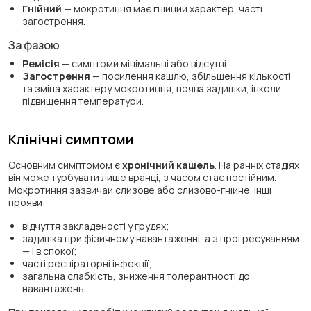
Гнійний
— мокротиння має гнійний характер, часті
загострення.
За фазою
Ремісія
— симптоми мінімальні або відсутні.
Загострення
— посилення кашлю, збільшення кількості
та зміна характеру мокротиння, поява задишки, інколи
підвищення температури.
Клінічні симптоми
Основним симптомом є
хронічний кашель
. На ранніх стадіях
він може турбувати лише вранці, з часом стає постійним.
Мокротиння зазвичай слизове або слизово-гнійне. Інші
прояви:
відчуття закладеності у грудях;
задишка при фізичному навантаженні, а з прогресуванням
— і в спокої;
часті респіраторні інфекції;
загальна слабкість, зниження толерантності до
навантажень.