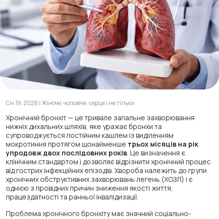
Січ 19, 2026 | Жіноче, чоловіче, серце і не тільки
Хронічний бронхіт — це тривале запальне захворювання
нижніх дихальних шляхів, яке уражає бронхи та
супроводжується постійним кашлем із виділенням
мокротиння протягом щонайменше
трьох місяців на рік
упродовж двох послідовних років
. Це визначення є
клінічним стандартом і дозволяє відрізнити хронічний процес
від гострих інфекційних епізодів. Хвороба належить до групи
хронічних обструктивних захворювань легень (ХОЗЛ) і є
однією з провідних причин зниження якості життя,
працездатності та ранньої інвалідизації.
Проблема хронічного бронхіту має значний соціально-