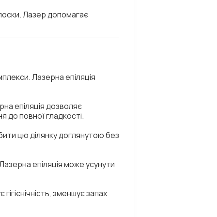
олоски. Лазер допомагає
мплекси. Лазерна епіляція
рна епіляція дозволяє
я до повної гладкості.
ити цю ділянку доглянутою без
 Лазерна епіляція може усунути
є гігієнічність, зменшує запах