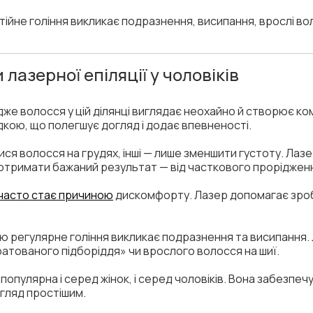
ійне гоління викликає подразнення, висипання, врослі в
лазерної епіляції у чоловіків
адже волосся у цій ділянці виглядає неохайно й створює ко
кою, що полегшує догляд і додає впевненості.
ся волосся на грудях, інші — лише зменшити густоту. Лазе
 отримати бажаний результат — від часткового прорідженн
часто стає причиною
дискомфорту. Лазер допомагає зроб
рою регулярне гоління викликає подразнення та висипання.
атованого підборіддя» чи врослого волосся на шиї.
популярна і серед жінок, і серед чоловіків. Вона забезпечу
гляд простішим.