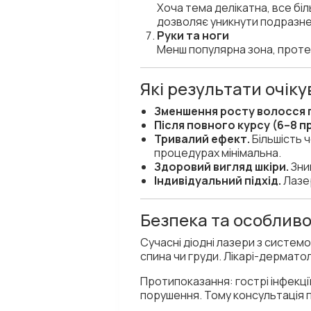
Хоча тема делікатна, все біл
дозволяє уникнути подразнен
Руки та ноги
Менш популярна зона, проте
Які результати очік
Зменшення росту волосся п
Після повного курсу (6–8 
Тривалий ефект.
Більшість ч
процедурах мінімальна.
Здоровий вигляд шкіри.
Зни
Індивідуальний підхід.
Лазер
Безпека та особливо
Сучасні діодні лазери з систе
спина чи груди. Лікарі-дермато
Протипоказання: гострі інфекції,
порушення. Тому консультація