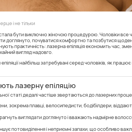
ерце і не тільки
естала бути виключно жіночою процедурою. Чоловіки все ч
ати доглянуто, почуватися комфортно та позбутися щоде
цінують практичність: лазерна епіляція економить час, зме
охайний вигляд надовго.
ни епіляції найбільш затребувані серед чоловіків, як працю
ють лазерну епіляцію
ної статі дедалі частіше звертаються до лазерних процед
и, зокрема плавці, велосипедисти, бодібілдери, віддають
прагнуть виглядати доглянуто і вважають надмірне волосся
ншує потовиділення і неприємні запахи, що особливо важли