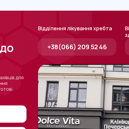
Відділення лікування хребта
В
з
 до
+38(066) 209 52 46
ахівців для
ення
готові