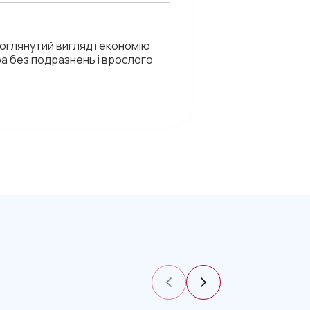
доглянутий вигляд і економію
іра без подразнень і врослого