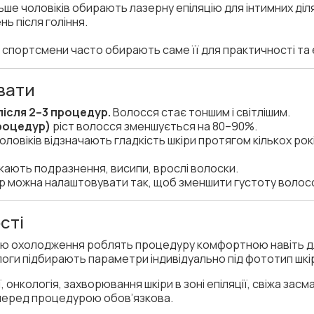
ьше чоловіків обирають лазерну епіляцію для інтимних діл
ь після гоління.
 спортсмени часто обирають саме її для практичності та 
увати
ісля 2–3 процедур.
Волосся стає тоншим і світлішим.
процедур)
ріст волосся зменшується на 80–90%.
оловіків відзначають гладкість шкіри протягом кількох ро
кають подразнення, висипи, врослі волоски.
 можна налаштовувати так, щоб зменшити густоту волосся
сті
мою охолодження роблять процедуру комфортною навіть для
логи підбирають параметри індивідуально під фототип шкі
 онкологія, захворювання шкіри в зоні епіляції, свіжа засм
 перед процедурою обов’язкова.