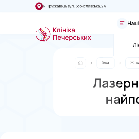
м. Трускавець вул. Бориславська, 2А
Наші
Лі
Блог
Жіноч
Лазерна
найпо