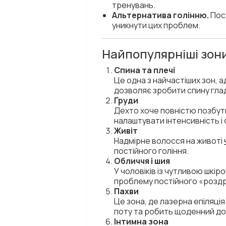
тренувань.
Альтернатива голінню.
Пост
уникнути цих проблем.
Найпопулярніші зони 
Спина та плечі
Це одна з найчастіших зон, 
дозволяє зробити спину глад
Груди
Дехто хоче повністю позбути
налаштувати інтенсивність і
Живіт
Надмірне волосся на животі
постійного гоління.
Обличчя і шия
У чоловіків із чутливою шкі
проблему постійного «роздр
Пахви
Це зона, де лазерна епіляція 
поту та робить щоденний до
Інтимна зона