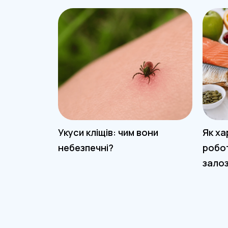
Укуси кліщів: чим вони
Як ха
небезпечні?
робо
зало