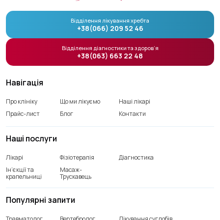
Відділення лікування хребта
+38(066) 209 52 46
Відділення діагностики та здоров’я
+38(063) 663 22 48
Навігація
Про клініку
Що ми лікуємо
Наші лікарі
Прайс-лист
Блог
Контакти
Наші послуги
Лікарі
Фізіотерапія
Діагностика
Ін’єкції та
Масаж-
крапельниці
Трускавець
Популярні запити
Травматолог
Вертебролог
Лікування суглобів