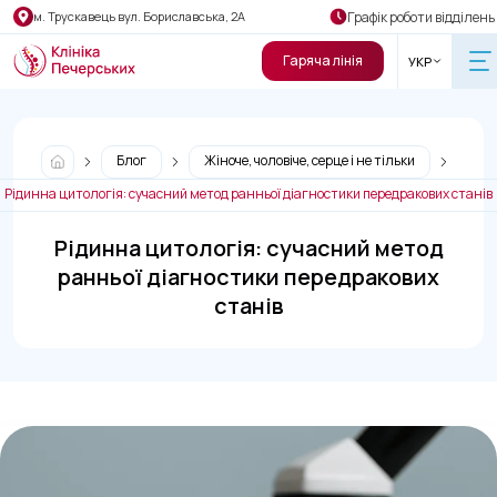
Графік роботи відділень
м. Трускавець вул. Бориславська, 2А
Гаряча лінія
УКР
Блог
Жіноче, чоловіче, серце і не тільки
Рідинна цитологія: сучасний метод ранньої діагностики передракових станів
Рідинна цитологія: сучасний метод
ранньої діагностики передракових
станів