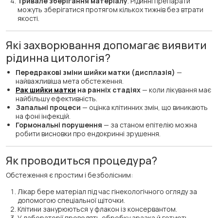
Тривале зберігання матеріалу
. Рідинні препарати
можуть зберігатися протягом кількох тижнів без втрати
якості.
Які захворювання допомагає виявити
рідинна цитологія?
Передракові зміни шийки матки (дисплазія)
—
найважливіша мета обстеження.
Рак шийки матки
на ранніх стадіях
— коли лікування має
найбільшу ефективність.
Запальні процеси
— оцінка клітинних змін, що виникають
на фоні інфекцій.
Гормональні порушення
— за станом епітелію можна
робити висновки про ендокринні зрушення.
Як проводиться процедура?
Обстеження є простим і безболісним:
Лікар бере матеріал під час гінекологічного огляду за
допомогою спеціальної щіточки.
Клітини занурюються у флакон із консервантом.
У лабораторії проводять обробку зразка й готують