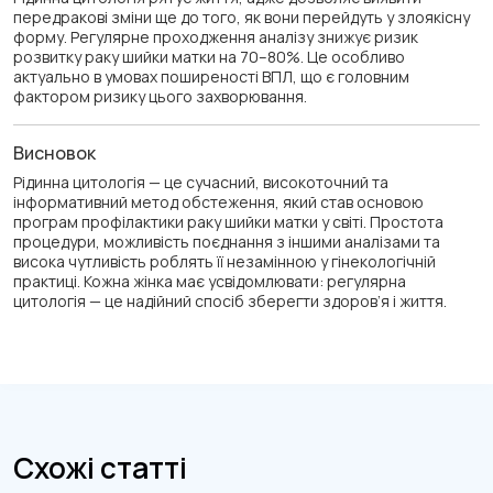
передракові зміни ще до того, як вони перейдуть у злоякісну
форму. Регулярне проходження аналізу знижує ризик
розвитку раку шийки матки на 70–80%. Це особливо
актуально в умовах поширеності ВПЛ, що є головним
фактором ризику цього захворювання.
Висновок
Рідинна цитологія — це сучасний, високоточний та
інформативний метод обстеження, який став основою
програм профілактики раку шийки матки у світі. Простота
процедури, можливість поєднання з іншими аналізами та
висока чутливість роблять її незамінною у гінекологічній
практиці. Кожна жінка має усвідомлювати: регулярна
цитологія — це надійний спосіб зберегти здоров’я і життя.
Схожі статті