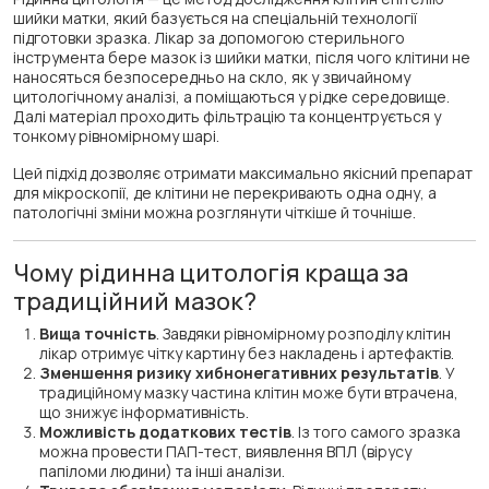
шийки матки, який базується на спеціальній технології
підготовки зразка. Лікар за допомогою стерильного
інструмента бере мазок із шийки матки, після чого клітини не
наносяться безпосередньо на скло, як у звичайному
цитологічному аналізі, а поміщаються у рідке середовище.
Далі матеріал проходить фільтрацію та концентрується у
тонкому рівномірному шарі.
Цей підхід дозволяє отримати максимально якісний препарат
для мікроскопії, де клітини не перекривають одна одну, а
патологічні зміни можна розглянути чіткіше й точніше.
Чому рідинна цитологія краща за
традиційний мазок?
Вища точність
. Завдяки рівномірному розподілу клітин
лікар отримує чітку картину без накладень і артефактів.
Зменшення ризику хибнонегативних результатів
. У
традиційному мазку частина клітин може бути втрачена,
що знижує інформативність.
Можливість додаткових тестів
. Із того самого зразка
можна провести ПАП-тест, виявлення ВПЛ (вірусу
папіломи людини) та інші аналізи.