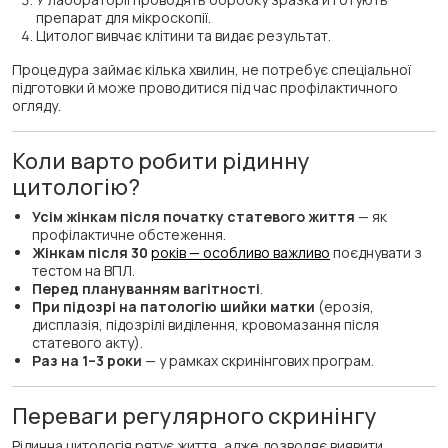
препарат для мікроскопії.
Цитолог вивчає клітини та видає результат.
Процедура займає кілька хвилин, не потребує спеціальної
підготовки й може проводитися під час профілактичного
огляду.
Коли варто робити рідинну
цитологію?
Усім жінкам після початку статевого життя
— як
профілактичне обстеження.
Жінкам після 30
років — особливо важливо
поєднувати з
тестом на ВПЛ.
Перед плануванням вагітності
.
При підозрі на патологію шийки матки
(ерозія,
дисплазія, підозрілі виділення, кровомазання після
статевого акту).
Раз на 1–3 роки
— у рамках скринінгових програм.
Переваги регулярного скринінгу
Рідинна цитологія рятує життя, адже дозволяє виявити