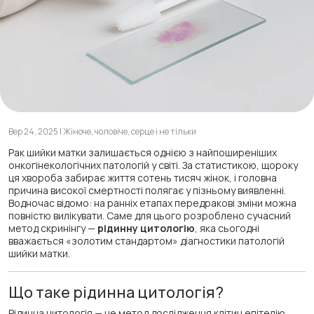
Вер 24, 2025 | Жіноче, чоловіче, серце і не тільки
Рак шийки матки залишається однією з найпоширеніших
онкогінекологічних патологій у світі. За статистикою, щороку
ця хвороба забирає життя сотень тисяч жінок, і головна
причина високої смертності полягає у пізньому виявленні.
Водночас відомо: на ранніх етапах передракові зміни можна
повністю вилікувати. Саме для цього розроблено сучасний
метод скринінгу —
рідинну цитологію
, яка сьогодні
вважається «золотим стандартом» діагностики патологій
шийки матки.
Що таке рідинна цитологія?
Рідинна цитологія — це метод дослідження клітин епітелію