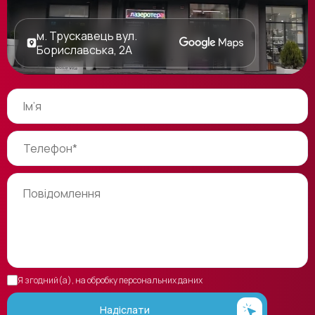
м. Трускавець вул.
Бориславська, 2А
Я згодний(а), на обробку персональних даних
Надіслати