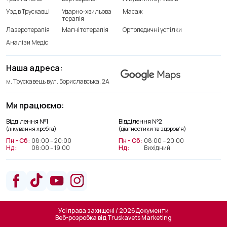
Узд в Трускавці
Ударно-хвильова
Масаж
терапія
Лазеротерапія
Магнітотерапія
Ортопедичні устілки
Аналізи Медіс
Наша адреса:
м. Трускавець вул. Бориславська, 2А
Ми працюємо:
Відділення №1
Відділення №2
(лікування хребта)
(діагностики та здоров’я)
Пн - Сб:
08:00 – 20:00
Пн - Сб:
08:00 – 20:00
Нд:
08:00 – 19:00
Нд:
Вихідний
Відділення лікування хребта
+38(066) 209 52 46
Усі права захищені / 2026
Документи
Веб-розробка від
Truskavets Marketing
Відділення діагностики та