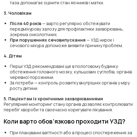
таза допомагає оцінити стан яєчників і матки.
3. Чоловікам
Після 40 років
— варто регулярно обстежувати
передміхурову залозу для профілактики захворювань,
зокрема онкологічних.
При порушеннях сечовипускання
— УЗД нирок і
сечового міхура допоможе виявити причину проблем.
4. Дітям
Перші УЗД рекомендовані ще в пологовому будинку:
обстеження головного мозку, кульшових суглобів, органів
черевної порожнини.
За потреби — контроль розвитку внутрішніх органів у міру
росту дитини.
5. Пацієнтам із хронічними захворюваннями
Регулярний моніторинг стану органів дозволяє контролювати
перебіг хвороби та своєчасно коригувати лікування.
Коли варто обов’язково проходити УЗД?
При плануванні вагітності або в процесі спостереження за