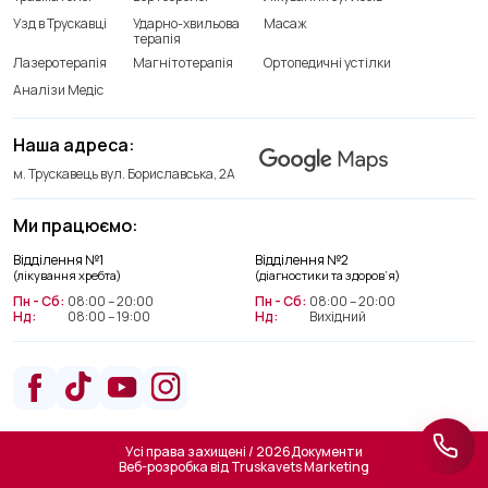
Узд в Трускавці
Ударно-хвильова
Масаж
терапія
Лазеротерапія
Магнітотерапія
Ортопедичні устілки
Аналізи Медіс
Наша адреса:
м. Трускавець вул. Бориславська, 2А
Ми працюємо:
Відділення лікування хребта
Відділення №1
Відділення №2
+38(066) 209 52 46
(лікування хребта)
(діагностики та здоров’я)
Пн - Сб:
08:00 – 20:00
Пн - Сб:
08:00 – 20:00
Нд:
08:00 – 19:00
Нд:
Вихідний
Відділення діагностики та
здоров’я
+38(063) 663 22 48
Усі права захищені / 2026
Документи
Веб-розробка від
Truskavets Marketing