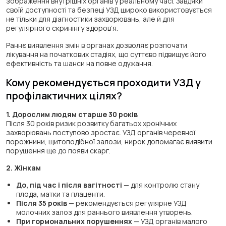
зображення внутрішніх органів у реальному часі. Завдяки
своїй доступності та безпеці УЗД широко використовується
не тільки для діагностики захворювань, але й для
регулярного скринінгу здоров’я.
Раннє виявлення змін в органах дозволяє розпочати
лікування на початкових стадіях, що суттєво підвищує його
ефективність та шанси на повне одужання.
Кому рекомендується проходити УЗД у
профілактичних цілях?
1. Дорослим людям старше 30 років
Після 30 років ризик розвитку багатьох хронічних
захворювань поступово зростає. УЗД органів черевної
порожнини, щитоподібної залози, нирок допомагає виявити
порушення ще до появи скарг.
2. Жінкам
До, під час і після вагітності
— для контролю стану
плода, матки та плаценти.
Після 35 років
— рекомендується регулярне УЗД
молочних залоз для раннього виявлення утворень.
При гормональних порушеннях
— УЗД органів малого