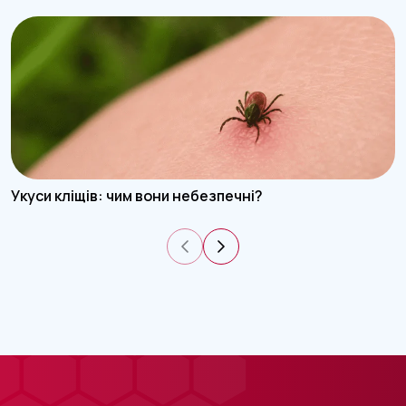
Укуси кліщів: чим вони небезпечні?