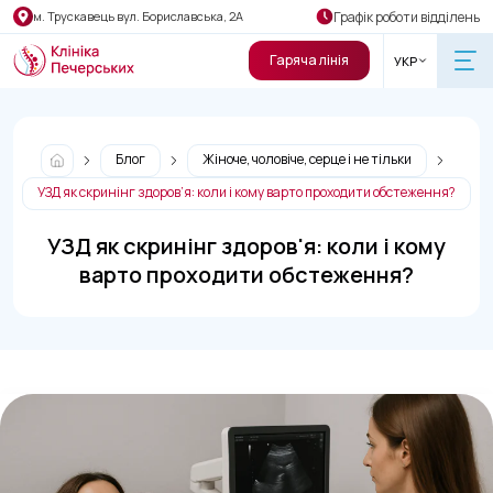
Графік роботи відділень
м. Трускавець вул. Бориславська, 2А
Гаряча лінія
УКР
Блог
Жіноче, чоловіче, серце і не тільки
УЗД як скринінг здоров’я: коли і кому варто проходити обстеження?
УЗД як скринінг здоров'я: коли і кому
варто проходити обстеження?