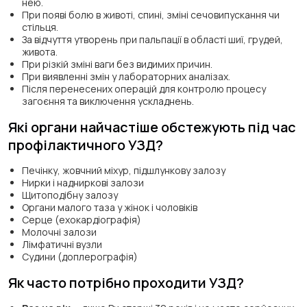
нею.
При появі болю в животі, спині, зміні сечовипускання чи
стільця.
За відчуття утворень при пальпації в області шиї, грудей,
живота.
При різкій зміні ваги без видимих причин.
При виявленні змін у лабораторних аналізах.
Після перенесених операцій для контролю процесу
загоєння та виключення ускладнень.
Які органи найчастіше обстежують під час
профілактичного УЗД?
Печінку, жовчний міхур, підшлункову залозу
Нирки і надниркові залози
Щитоподібну залозу
Органи малого таза у жінок і чоловіків
Серце (ехокардіографія)
Молочні залози
Лімфатичні вузли
Судини (доплерографія)
Як часто потрібно проходити УЗД?