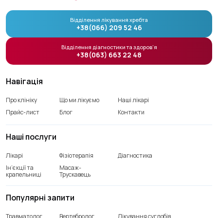
Відділення лікування хребта
+38(066) 209 52 46
Відділення діагностики та здоров’я
+38(063) 663 22 48
Навігація
Про клініку
Що ми лікуємо
Наші лікарі
Прайс-лист
Блог
Контакти
Наші послуги
Лікарі
Фізіотерапія
Діагностика
Ін’єкції та
Масаж-
крапельниці
Трускавець
Популярні запити
Травматолог
Вертебролог
Лікування суглобів