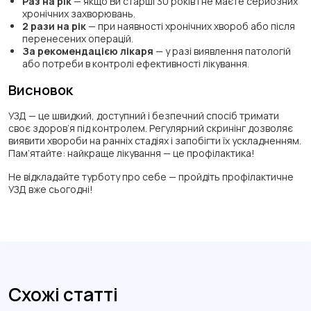
Раз на рік
— якщо Ви старші 30 років і не маєте серйозних
хронічних захворювань.
2 рази на рік
— при наявності хронічних хвороб або після
перенесених операцій.
За рекомендацією лікаря
— у разі виявлення патологій
або потреби в контролі ефективності лікування.
Висновок
УЗД — це швидкий, доступний і безпечний спосіб тримати
своє здоров’я під контролем. Регулярний скринінг дозволяє
виявити хвороби на ранніх стадіях і запобігти їх ускладненням.
Пам’ятайте: найкраще лікування — це профілактика!
Не відкладайте турботу про себе — пройдіть профілактичне
УЗД вже сьогодні!
Схожі статті