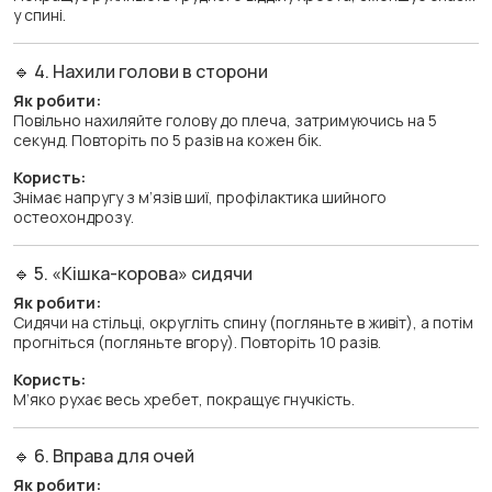
у спині.
🔹 4. Нахили голови в сторони
Як робити:
Повільно нахиляйте голову до плеча, затримуючись на 5
секунд. Повторіть по 5 разів на кожен бік.
Користь:
Знімає напругу з м’язів шиї, профілактика шийного
остеохондрозу.
🔹 5. «Кішка-корова» сидячи
Як робити:
Сидячи на стільці, округліть спину (погляньте в живіт), а потім
прогніться (погляньте вгору). Повторіть 10 разів.
Користь:
М’яко рухає весь хребет, покращує гнучкість.
🔹 6. Вправа для очей
Як робити: