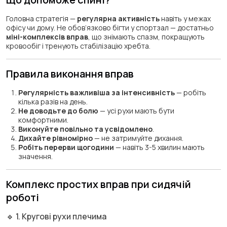
Головна стратегія —
регулярна активність
навіть у межах
офісу чи дому. Не обов’язково бігти у спортзал — достатньо
міні-комплексів вправ
, що знімають спазм, покращують
кровообіг і тренують стабілізацію хребта.
Правила виконання вправ
Регулярність важливіша за інтенсивність
— робіть
кілька разів на день.
Не доводьте до болю
— усі рухи мають бути
комфортними.
Виконуйте повільно та усвідомлено
.
Дихайте рівномірно
— не затримуйте дихання.
Робіть перерви щогодини
— навіть 3-5 хвилин мають
значення.
Комплекс простих вправ при сидячій
роботі
🔹 1. Кругові рухи плечима