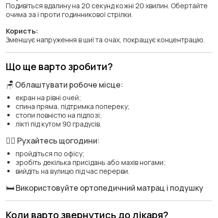
Подивіться вдалину на 20 секунд кожні 20 хвилин. Обертайте
очима за і проти годинникової стрілки.
Користь:
Зменшує напруження в шиї та очах, покращує концентрацію.
Що ще варто зробити?
🪑 Облаштувати робоче місце:
екран на рівні очей;
спина пряма, підтримка попереку;
стопи повністю на підлозі;
лікті під кутом 90 градусів.
🏃‍♂️ Рухайтесь щогодини:
пройдіться по офісу;
зробіть декілька присідань або махів ногами;
вийдіть на вулицю під час перерви.
🛏 Використовуйте ортопедичний матрац і подушку
Коли варто звернутись до лікаря?