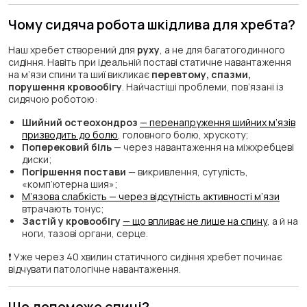
Чому сидяча робота шкідлива для хребта?
Наш хребет створений для
руху
, а не для багатогодинного
сидіння. Навіть при ідеальній поставі статичне навантаження
на м’язи спини та шиї викликає
перевтому, спазми,
порушення кровообігу
. Найчастіші проблеми, пов’язані із
сидячою роботою:
Шийний остеохондроз
— перенапруження шийних м’язів
призводить до болю
, головного болю, хрускоту;
Поперековий біль
— через навантаження на міжхребцеві
диски;
Погіршення постави
— викривлення, сутулість,
«комп’ютерна шия»;
М’язова слабкість — через відсутність активності м’язи
втрачають тонус;
Застій у кровообігу
— що впливає не лише на спину
, а й на
ноги, тазові органи, серце.
❗ Уже через 40 хвилин статичного сидіння хребет починає
відчувати патологічне навантаження.
Що допоможе спині?