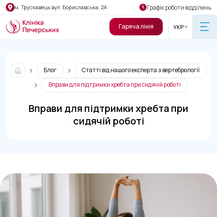
Графік роботи відділень
м. Трускавець вул. Бориславська, 2А
Гаряча лінія
УКР
Блог
Статті від нашого експерта з вертебрології
Вправи для підтримки хребта при сидячій роботі
Вправи для підтримки хребта при
сидячій роботі