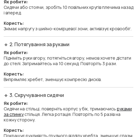
Як робити:
Сидячи або стоячи, зробіть 10 повільних кругів плечима назад
і вперед.
Користь:
Знімає напругу з шийно-комірцевої зони, активізує кровообіг.
🔹 2. Потягування за руками
Як робити:
Підніміть руки вгору, потягніться вгору, немов хочете дістати
до стелі. Затримайтесь на 10 секунд. Повторіть 3 рази.
Користь:
Випрямляє хребет, зменшує компресію дисків.
🔹 3. Скручування сидячи
Як робити:
Сидячи на стільці, поверніть корпус у бік, тримаючись
руками
за спинку
стільця. Легка ротація. Повторіть по 5 разів на
кожну сторону.
Користь:
Покращує рухливість грудного відділу хребта, зменшує спазм