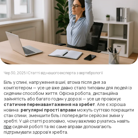
Чер 30, 2025 | Статті від нашого експерта з вертебрології
Біль у спині, напруження в шиї, втома після дня за
комп’ютером — усе це вже давно стало типовим для людей із
сидячим способом життя. Офісна робота, дистанційна
зайнятість або багато годин у дорозі — усе це провокує
статичне перенавантаження на хребет
. Але є хороша
новина:
регулярні прості вправи
можуть суттєво покращити
стан спини, зменшити біль і попередити серйозні зміни у
хребті. У цій статті розповімо, чому важливо рухатись навіть
при
сидячій роботі та які саме вправи допомагають
підтримувати здоров’я хребта.