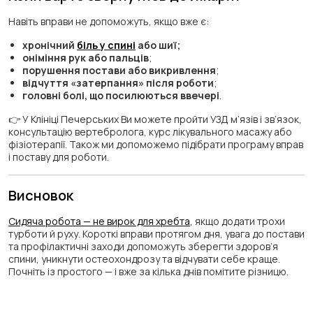
Навіть вправи не допоможуть, якщо вже є:
хронічний
біль у спині
або шиї;
оніміння рук або пальців
;
порушення постави або викривлення
;
відчуття «затерпання» після роботи
;
головні болі, що посилюються ввечері
.
👉 У Клініці Печерських Ви можете пройти УЗД м’язів і зв’язок,
консультацію вертебролога, курс лікувального масажу або
фізіотерапії. Також ми допоможемо підібрати програму вправ
і поставу для роботи.
Висновок
Сидяча робота — не вирок для хребта
, якщо додати трохи
турботи й руху. Короткі вправи протягом дня, увага до постави
та профілактичні заходи допоможуть зберегти здоров’я
спини, уникнути остеохондрозу та відчувати себе краще.
Почніть із простого — і вже за кілька днів помітите різницю.