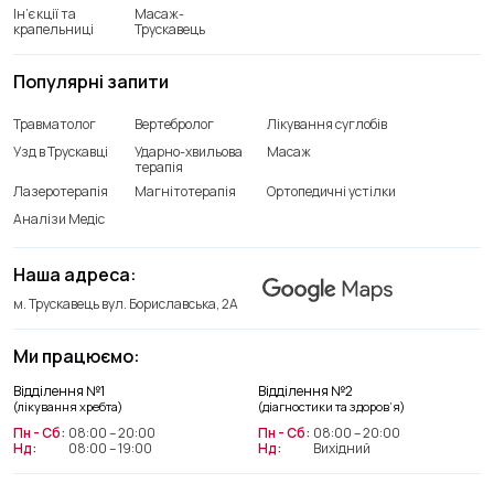
Ін’єкції та
Масаж-
крапельниці
Трускавець
Популярні запити
Травматолог
Вертебролог
Лікування суглобів
Узд в Трускавці
Ударно-хвильова
Масаж
терапія
Лазеротерапія
Магнітотерапія
Ортопедичні устілки
Аналізи Медіс
Наша адреса:
м. Трускавець вул. Бориславська, 2А
Ми працюємо:
Відділення лікування хребта
Відділення №1
Відділення №2
+38(066) 209 52 46
(лікування хребта)
(діагностики та здоров’я)
Пн - Сб:
08:00 – 20:00
Пн - Сб:
08:00 – 20:00
Нд:
08:00 – 19:00
Нд:
Вихідний
Відділення діагностики та
здоров’я