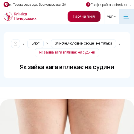
Графік роботи відділень
м. Трускавець вул. Бориславська, 2А
Гаряча лінія
УКР
Блог
Жіноче, чоловіче, серце і не тільки
Як зайва вага впливає на судини
Як зайва вага впливає на судини