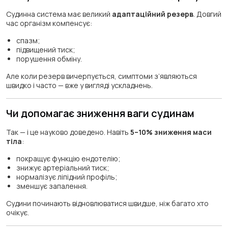
Судинна система має великий
адаптаційний резерв
. Довгий
час організм компенсує:
спазм;
підвищений тиск;
порушення обміну.
Але коли резерв вичерпується, симптоми з’являються
швидко і часто — вже у вигляді ускладнень.
Чи допомагає зниження ваги судинам
Так — і це науково доведено. Навіть
5–10% зниження маси
тіла
:
покращує функцію ендотелію;
знижує артеріальний тиск;
нормалізує ліпідний профіль;
зменшує запалення.
Судини починають відновлюватися швидше, ніж багато хто
очікує.