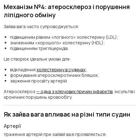
Механізм №4: атеросклероз і порушення
ліпідного обміну
Зайва вага часто супроводжується:
підвищеним рівнем «поганого» холестерину (LDL);
зниженням «хорошого» холестерину (HDL);
підвищенням тригліцеридів.
Це створює ідеальні умови для:
відкладення
холестерину в судинах;
формування атеросклеротичних бляшок;
звуження просвіту артерій.
Атеросклероз
— одна з ключових причин інфарктів
, інсультів і
хронічних порушень кровообігу.
Як зайва вага впливає на різні типи судин
Артерії
Ураження артерій при зайвій вазі проявляється: