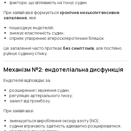
фактори, що впливають на тонус судин.
При зайвій вазі формується
хронічне низькоінтенсивне
запалення
, яке:
пошкоджує ендотелій;
знижує еластичність судин;
сприяє утворенню атеросклеротичних бляшок.
Це запалення часто протікає
без симптомів
, але постійно
руйнує судинну стінку.
Механізм №2: ендотеліальна дисфункція
Ендотелій відповідає за:
розширення і звуження судин;
регуляцію артеріального тиску;
захист від тромбозу.
При зайвій вазі:
зменшується вироблення оксиду азоту (NO);
судини втрачають здатність адекватно розширюватися;