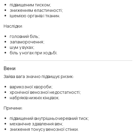
підвищеним тиском;
зниженням еластичності;
ішемією органів і тканин.
Наслідки:
головний біль;
запаморочення;
шум у вухах;
біль у ногах при ходьбі.
Вени
Зайва вага значно підвищує ризик:
варикозної хвороби;
хронічної венозної недостатності;
набряків нижніх кінцівок.
Причини:
підвищений внутрішньочеревний тиск;
механічне здавлення вен;
зниження тонусу венозної стінки.