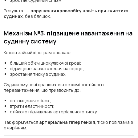
зростає судинний спазм.
Результат —
порушення кровообігу навіть при «чистих»
судинах
, без бляшок.
Механізм №3: підвищене навантаження на
судинну систему
Кожен зайвий кілограм означає:
більший об’єм циркулюючої крові;
підвищене навантаження на серце;
зростання тиску в судинах.
Судини змушені працювати в режимі постійного
перевантаження, що призводить до:
потовщення стінок;
втрати еластичності;
стійкого підвищення артеріального тиску.
Так формується
артеріальна гіпертензія
, тісно пов’язана з
ожирінням.