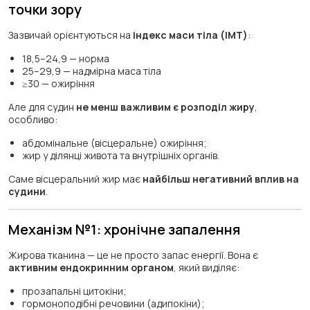
точки зору
Зазвичай орієнтуються на
індекс маси тіла (ІМТ)
:
18,5–24,9 — норма
25–29,9 — надмірна маса тіла
≥30 — ожиріння
Але для судин
не менш важливим є розподіл жиру
,
особливо:
абдомінальне (вісцеральне) ожиріння;
жир у ділянці живота та внутрішніх органів.
Саме вісцеральний жир має
найбільш негативний вплив на
судини
.
Механізм №1: хронічне запалення
Жирова тканина — це не просто запас енергії. Вона є
активним ендокринним органом
, який виділяє:
прозапальні цитокіни;
гормоноподібні речовини (адипокіни);