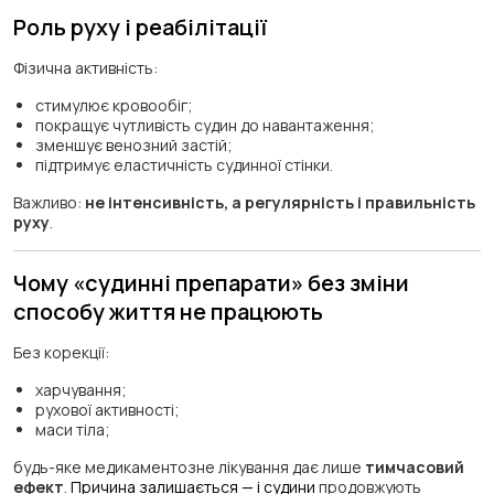
Роль руху і реабілітації
Фізична активність:
стимулює кровообіг;
покращує чутливість судин до навантаження;
зменшує венозний застій;
підтримує еластичність судинної стінки.
Важливо:
не інтенсивність, а регулярність і правильність
руху
.
Чому «судинні препарати» без зміни
способу життя не працюють
Без корекції:
харчування;
рухової активності;
маси тіла;
будь-яке медикаментозне лікування дає лише
тимчасовий
ефект
.
Причина залишається — і судини
продовжують