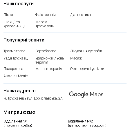
Наші послуги
Лікарі
Фізіотерапія
Діагностика
Ін’єкції та
Масаж-
крапельниці
Трускавець
Популярні запити
Травматолог
Вертебролог
Лікування суглобів
Узд в Трускавці
Ударно-хвильова
Масаж
терапія
Лазеротерапія
Магнітотерапія
Ортопедичні устілки
Аналізи Медіс
Наша адреса:
м. Трускавець вул. Бориславська, 2А
Ми працюємо:
Відділення лікування хребта
Відділення №1
Відділення №2
+38(066) 209 52 46
(лікування хребта)
(діагностики та здоров’я)