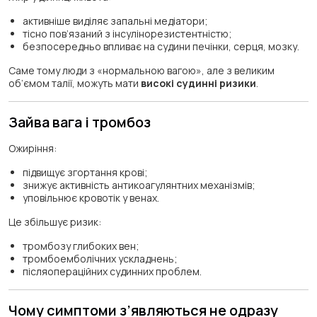
активніше виділяє запальні медіатори;
тісно пов’язаний з інсулінорезистентністю;
безпосередньо впливає на судини печінки, серця, мозку.
Саме тому люди з «нормальною вагою», але з великим
об’ємом талії, можуть мати
високі судинні ризики
.
Зайва вага і тромбоз
Ожиріння:
підвищує згортання крові;
знижує активність антикоагулянтних механізмів;
уповільнює кровотік у венах.
Це збільшує ризик:
тромбозу глибоких вен;
тромбоемболічних ускладнень;
післяопераційних судинних проблем.
Чому симптоми з’являються не одразу