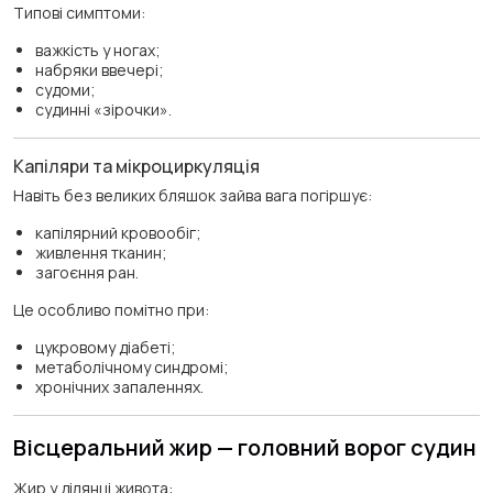
Типові симптоми:
важкість у ногах;
набряки ввечері;
судоми;
судинні «зірочки».
Капіляри та мікроциркуляція
Навіть без великих бляшок зайва вага погіршує:
капілярний кровообіг;
живлення тканин;
загоєння ран.
Це особливо помітно при:
цукровому діабеті;
метаболічному синдромі;
хронічних запаленнях.
Вісцеральний жир — головний ворог судин
Жир у ділянці живота: