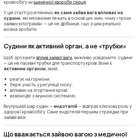
кровообігу чи
ішемічної хвороби серця
.
У цій статті розглянемо
як саме зайва вага впливає на
судини
, які механізми лежать в основі цих змін, чому «трохи
зайвих кілограмів» — це не дрібниця, і що з цим реально
можна зробити.
Судини як активний орган, а не «трубки»
Щоб зрозуміти
вплив зайвої ваги
, важливо усвідомити: судини
— це не пасивні трубки для транспорту крові. Вони є
активним органом
, який:
реагує на гормони;
бере участь у регуляції тиску;
впливає на згортання крові;
взаємодіє з імунною системою.
Внутрішній шар судин —
ендотелій
— відіграє ключову роль у
здоров’ї кровообігу. Саме ендотелій першим страждає при
зайвій вазі.
Що вважається зайвою вагою з медичної