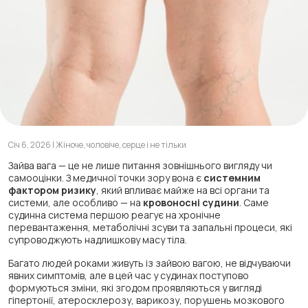
Січ 6, 2026 | Жіноче, чоловіче, серце і не тільки
Зайва вага — це не лише питання зовнішнього вигляду чи
самооцінки. З медичної точки зору вона є
системним
фактором ризику
, який впливає майже на всі органи та
системи, але особливо — на
кровоносні судини
. Саме
судинна система першою реагує на хронічне
перевантаження, метаболічні зсуви та запальні процеси, які
супроводжують надлишкову масу тіла.
Багато людей роками живуть із зайвою вагою, не відчуваючи
явних симптомів, але в цей час у судинах поступово
формуються зміни, які згодом проявляються у вигляді
гіпертонії, атеросклерозу, варикозу, порушень мозкового