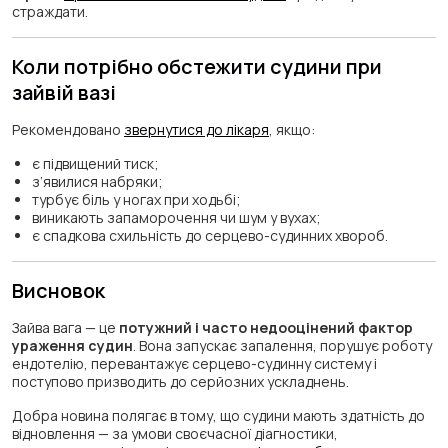
страждати.
Коли потрібно обстежити судини при
зайвій вазі
Рекомендовано
звернутися до лікаря
, якщо:
є підвищений тиск;
з’явилися набряки;
турбує біль у ногах при ходьбі;
виникають запаморочення чи шум у вухах;
є спадкова схильність до серцево-судинних хвороб.
Висновок
Зайва вага — це
потужний і часто недооцінений фактор
ураження судин
. Вона запускає запалення, порушує роботу
ендотелію, перевантажує серцево-судинну систему і
поступово призводить до серйозних ускладнень.
Добра новина полягає в тому, що судини мають здатність до
відновлення — за умови своєчасної діагностики,