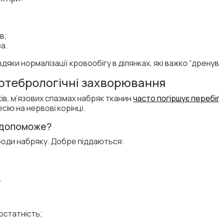
в;
а.
дяки нормалізації кровообігу в ділянках, які важко “дрену
ертебрологічні захворювання
ів, м’язових спазмах набряк тканин
часто погіршує перебі
ію на нервові корінці.
 допоможе?
роди набряку. Добре піддаються:
.
остатність;