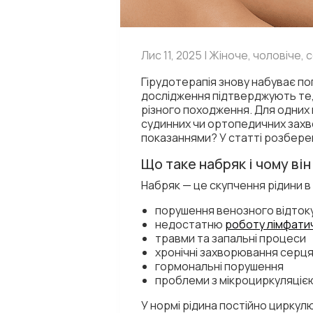
Лис 11, 2025 | Жіноче, чоловіче, 
Гірудотерапія знову набуває поп
дослідження підтверджують те, 
різного походження. Для одних 
судинних чи ортопедичних захво
показаннями? У статті розберем
Що таке набряк і чому він
Набряк — це скупчення рідини в
порушення венозного відток
недостатню
роботу лімфати
травми та запальні процеси
хронічні захворювання серця,
гормональні порушення
проблеми з мікроциркуляціє
У нормі рідина постійно циркулю