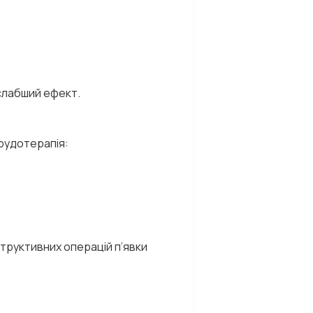
 слабший ефект.
ірудотерапія:
структивних операцій п’явки