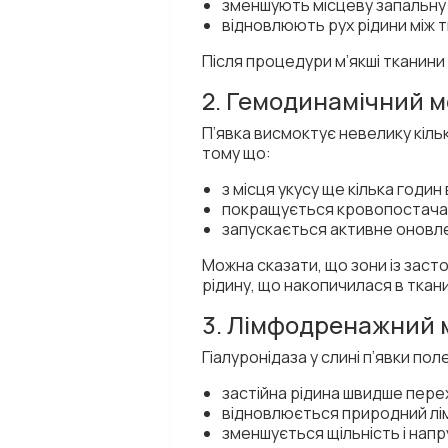
зменшують місцеву запальну 
відновлюють рух рідини між 
Після процедури м’якші тканини
2. Гемодинамічний м
П’явка висмоктує невелику кільк
тому що:
з місця укусу ще кілька годин
покращується кровопостачан
запускається активне оновле
Можна сказати, що зони із зас
рідину, що накопичилася в ткан
3. Лімфодренажний 
Гіалуронідаза у слині п’явки по
застійна рідина швидше перех
відновлюється природний лім
зменшується щільність і напр