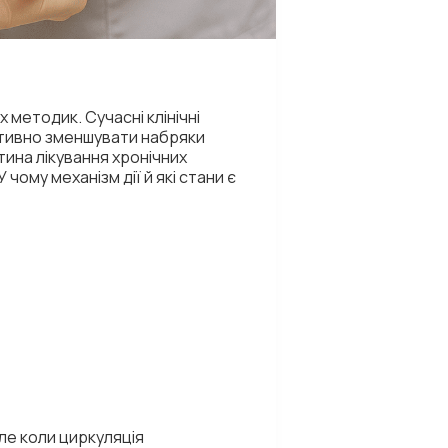
 методик. Сучасні клінічні
ективно зменшувати набряки
тина лікування хронічних
ому механізм дії й які стани є
Але коли циркуляція