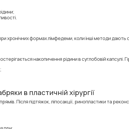
ідини;
ливості.
при хронічних формах лімфедеми, коли інші методи дають
и
спостерігається накопичення рідини в суглобовій капсулі. Г
;
абряки в пластичній хірургії
прямів. Після підтяжок, ліпосакції, ринопластики та рекон
я при: