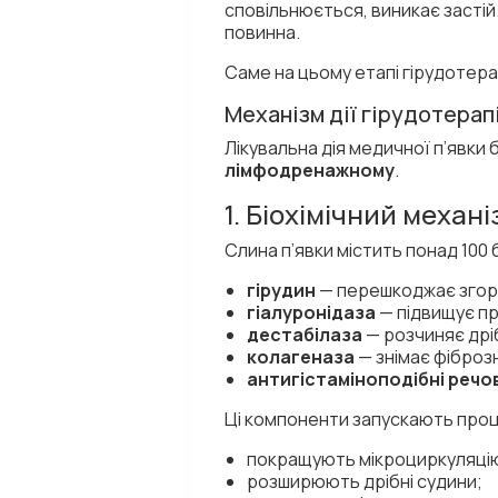
сповільнюється, виникає застій.
повинна.
Саме на цьому етапі гірудотера
Механізм дії гірудотерап
Лікувальна дія медичної п’явки
лімфодренажному
.
1. Біохімічний механ
Слина п’явки містить понад 100 
гірудин
— перешкоджає згор
гіалуронідаза
— підвищує пр
дестабілаза
— розчиняє дрі
колагеназа
— знімає фіброзн
антигістаміноподібні речо
Ці компоненти запускають проц
покращують мікроциркуляці
розширюють дрібні судини;