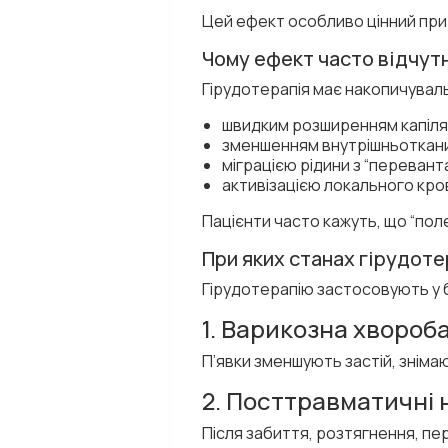
Цей ефект особливо цінний при 
Чому ефект часто відчут
Гірудотерапія має накопичуваль
швидким розширенням капіля
зменшенням внутрішньоткани
міграцією рідини з “перевант
активізацією локального кро
Пацієнти часто кажуть, що “пол
При яких станах гірудот
Гірудотерапію застосовують у 
1. Варикозна хвороб
П’явки зменшують застій, зніма
2. Посттравматичні 
Після забиття, розтягнення, пер