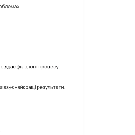
роблемах.
повідає фізіології процесу
.
оказує найкращі результати.
: