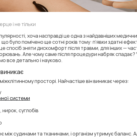
серце і не тільки
улярності, хоча насправді це одна з найдавніших медичних
що було помічено ще сотні років тому: п’явки здатні еф
це спосіб зняти дискомфорт після травми, для інших — час
рювань. Але чому саме після процедури набряк спадає? У ч
о все детально і науково.
 виникає
 міжклітинному просторі. Найчастіше він виникає через:
у
чної системи
 нирок, суглобів
ю
є між судинами та тканинами, і організм утримує баланс. 