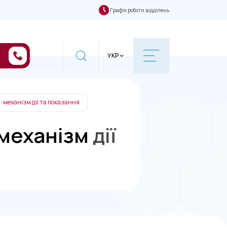
Графік роботи відділень
УКР
 механізм дії та показання
еханізм дії