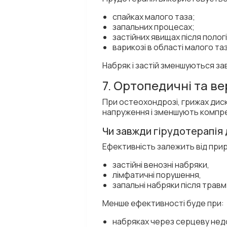
спайках малого таза;
запальних процесах;
застійних явищах після пологі
варикозі в області малого таз
Набряк і застій зменшуються зав
7. Ортопедичні та в
При остеохондрозі, грижах диск
напруження і зменшують компрес
Чи завжди гірудотерапія
Ефективність залежить від при
застійні венозні набряки,
лімфатичні порушення,
запальні набряки після травм
Менше ефективності буде при:
набряках через серцеву нед