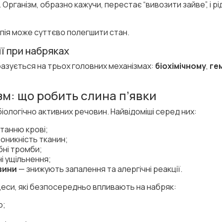
 Організм, образно кажучи, перестає “вивозити зайве”, і р
пія може суттєво полегшити стан.
ії при набряках
 базується на трьох головних механізмах:
біохімічному
,
ге
ізм: що робить слина п’явки
біологічно активних речовин. Найвідоміші серед них:
танню крові;
оникність тканин;
бні тромби;
і ущільнення;
вини
— знижують запалення та алергічні реакції.
еси, які безпосередньо впливають на набряк:
ю;