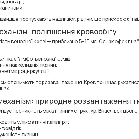
відповідь;
тканинами.
 швидше пропускають надлишок рідини, що прискорює її від
еханізм: поліпшення кровообігу
ість венозної крові — приблизно 5–15 мл. Однак ефект наб
 витікає “лімфо-венозна” суміш;
ня навколишніх тканин;
ння мікроциркуляції.
тоєм отримують перезавантаження. Кров починає рухатися
инах.
механізм: природне розвантаження т
легшує проникність міжклітинних структур. Внаслідок цього:
одить у лімфатичні капіляри;
фовідтік;
уженість тканин.