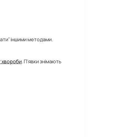
вати” іншими методами.
г хвороби
. П’явки знімають