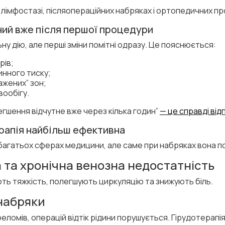
лімфостазі, післяопераційних набряках і ортопедичних п
ний вже після першої процедури
ну дію, але перші зміни помітні одразу. Це пояснюється:
рів;
нного тиску;
ажених” зон;
вообігу.
егшення відчутне вже через кілька годин”
— це справді від
ерапія найбільш ефективна
багатьох сферах медицини, але саме при набряках вона п
а та хронічна венозна недостатність
ють тяжкість, полегшують циркуляцію та знижують біль.
набряки
еломів, операцій відтік рідини порушується. Гірудотерапія