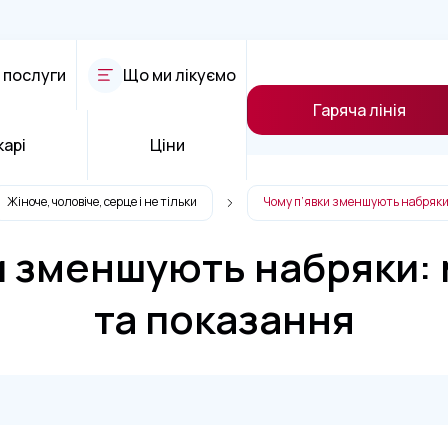
 послуги
Що ми лікуємо
Гаряча лінія
карі
Ціни
Жіноче, чоловіче, серце і не тільки
Чому п’явки зменшують набряки:
и зменшують набряки: м
та показання