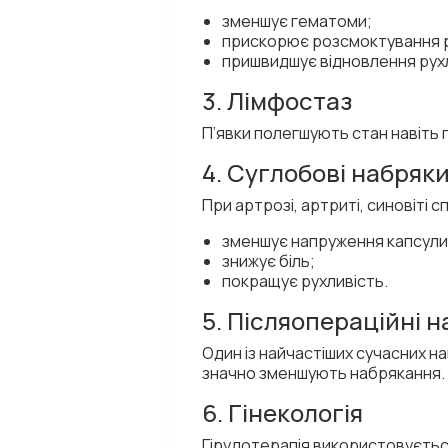
зменшує гематоми;
прискорює розсмоктування р
пришвидшує відновлення рух
3. Лімфостаз
П’явки полегшують стан навіть 
4. Суглобові набряк
При артрозі, артриті, синовіті 
зменшує напруження капсули
знижує біль;
покращує рухливість.
5. Післяопераційні н
Один із найчастіших сучасних на
значно зменшують набрякання.
6. Гінекологія
Гірудотерапія використовуєтьс