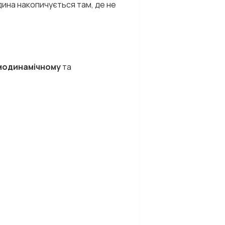
ідина накопичується там, де не
модинамічному
та