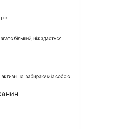
тік.
агато більший, ніж здається,
 активніше, забираючи із собою
канин