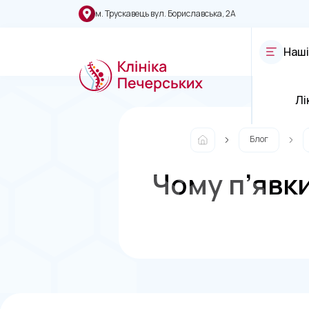
м. Трускавець вул. Бориславська, 2А
Наші
Лі
Блог
Чому п’явк